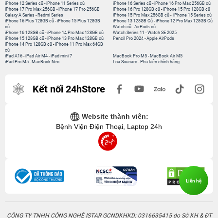
iPhone 12 Series cũ
-
iPhone 11 Series cũ
iPhone 16 Series cũ
-
iPhone 16 Pro Max 256GB cũ
iPhone 17 Pro Max 256GB
-
iPhone 17 Pro 256GB
iPhone 16 Pro 128GB cũ
-
iPhone 15 Pro 128GB cũ
Galaxy A Series
-
Redmi Series
iPhone 15 Pro Max 256GB cũ
-
iPhone 15 Series cũ
iPhone 16 Plus 128GB cũ
-
iPhone 15 Plus 128GB
iPhone 13 128GB Cũ
-
iPhone 12 Pro Max 128GB Cũ
cũ
Watch cũ
-
AirPods cũ
iPhone 16 128GB cũ
-
iPhone 14 Pro Max 128GB cũ
Watch Series 11
-
Watch SE 2025
iPhone 15 128GB cũ
-
iPhone 13 Pro Max 128GB cũ
Pencil Pro 2024
-
Apple AirPods
iPhone 14 Pro 128GB cũ
-
iPhone 11 Pro Max 64GB
cũ
iPad A16
-
iPad Air M4
-
iPad mini 7
MacBook Pro M5
-
MacBook Air M5
iPad Pro M5
-
MacBook Neo
Loa Sounarc
-
Phụ kiện chính hãng
Kết nối 24hStore
Website thành viên:
Bệnh Viện Điện Thoại, Laptop 24h
Liên hệ
CÔNG TY TNHH CÔNG NGHỆ ISTAR GCNDKHKD: 0316635415 do Sở KH & ĐT