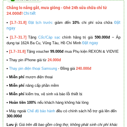
Chẳng lo nắng gắt, mưa giông - Ghé 24h sửa chữa chỉ từ
24.000đ!
Chi tiết
Đặt
•
[1.7–31.8]
Đặt lịch trước
giảm đến
10%
chi phí sửa chữa
ngay
–
•
[1.7–31.7]
Tặng
Cốc/Cáp sạc
chính hãng trị giá
590.000đ
Áp
Đặt ngay
dụng tại 162A Ba Cu, Vũng Tàu, Hồ Chí Minh
•
[1.7–31.8]
Tặng voucher
99.000đ
mua Phụ kiện REXON & VIDVIE
•
Thay pin iPhone giá từ
24.000đ
•
Thay pin điện thoại Samsung
- Đồng giá
240.000đ
• Miễn phí
mượn điện thoại
• Miễn phí
nâng cấp phần mềm
•
Miễn phí
kiểm tra, vệ sinh và báo lỗi thiết bị
• Hoàn tiền 100%
nếu khách hàng không hài lòng
•
Máy ngoài
Chế độ bảo hành
đều có chính sách hỗ trợ giá lên đến
300.000đ
Lưu ý:
Giá trên đã bao gồm công thợ, không phát sinh chi phí khác