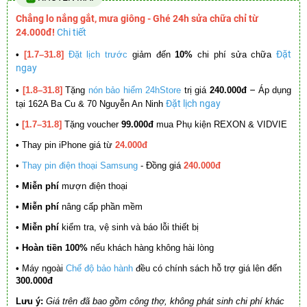
Chẳng lo nắng gắt, mưa giông - Ghé 24h sửa chữa chỉ từ
24.000đ!
Chi tiết
Đặt
•
[1.7–31.8]
Đặt lịch trước
giảm đến
10%
chi phí sửa chữa
ngay
–
•
[1.8–31.8]
Tặng
nón bảo hiểm 24hStore
trị giá
240.000đ
Áp dụng
Đặt lịch ngay
tại 162A Ba Cu & 70 Nguyễn An Ninh
•
[1.7–31.8]
Tặng voucher
99.000đ
mua Phụ kiện REXON & VIDVIE
•
Thay pin iPhone giá từ
24.000đ
•
Thay pin điện thoại Samsung
- Đồng giá
240.000đ
• Miễn phí
mượn điện thoại
• Miễn phí
nâng cấp phần mềm
•
Miễn phí
kiểm tra, vệ sinh và báo lỗi thiết bị
• Hoàn tiền 100%
nếu khách hàng không hài lòng
•
Máy ngoài
Chế độ bảo hành
đều có chính sách hỗ trợ giá lên đến
300.000đ
Lưu ý:
Giá trên đã bao gồm công thợ, không phát sinh chi phí khác