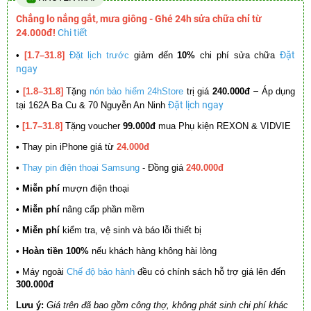
Chẳng lo nắng gắt, mưa giông - Ghé 24h sửa chữa chỉ từ
24.000đ!
Chi tiết
Đặt
•
[1.7–31.8]
Đặt lịch trước
giảm đến
10%
chi phí sửa chữa
ngay
–
•
[1.8–31.8]
Tặng
nón bảo hiểm 24hStore
trị giá
240.000đ
Áp dụng
Đặt lịch ngay
tại 162A Ba Cu & 70 Nguyễn An Ninh
•
[1.7–31.8]
Tặng voucher
99.000đ
mua Phụ kiện REXON & VIDVIE
•
Thay pin iPhone giá từ
24.000đ
•
Thay pin điện thoại Samsung
- Đồng giá
240.000đ
• Miễn phí
mượn điện thoại
• Miễn phí
nâng cấp phần mềm
•
Miễn phí
kiểm tra, vệ sinh và báo lỗi thiết bị
• Hoàn tiền 100%
nếu khách hàng không hài lòng
•
Máy ngoài
Chế độ bảo hành
đều có chính sách hỗ trợ giá lên đến
300.000đ
Lưu ý:
Giá trên đã bao gồm công thợ, không phát sinh chi phí khác