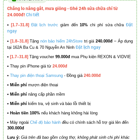
Chẳng lo nắng gắt, mưa giông - Ghé 24h sửa chữa chỉ từ
24.000đ!
Chi tiết
Đặt
•
[1.7–31.8]
Đặt lịch trước
giảm đến
10%
chi phí sửa chữa
ngay
–
•
[1.8–31.8]
Tặng
nón bảo hiểm 24hStore
trị giá
240.000đ
Áp dụng
Đặt lịch ngay
tại 162A Ba Cu & 70 Nguyễn An Ninh
•
[1.7–31.8]
Tặng voucher
99.000đ
mua Phụ kiện REXON & VIDVIE
•
Thay pin iPhone giá từ
24.000đ
•
Thay pin điện thoại Samsung
- Đồng giá
240.000đ
• Miễn phí
mượn điện thoại
• Miễn phí
nâng cấp phần mềm
•
Miễn phí
kiểm tra, vệ sinh và báo lỗi thiết bị
• Hoàn tiền 100%
nếu khách hàng không hài lòng
•
Máy ngoài
Chế độ bảo hành
đều có chính sách hỗ trợ giá lên đến
300.000đ
Lưu ý:
Giá trên đã bao gồm công thợ, không phát sinh chi phí khác