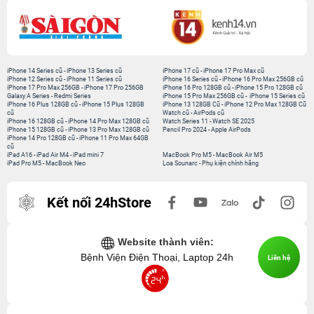
iPhone 14 Series cũ
-
iPhone 13 Series cũ
iPhone 17 cũ
-
iPhone 17 Pro Max cũ
iPhone 12 Series cũ
-
iPhone 11 Series cũ
iPhone 16 Series cũ
-
iPhone 16 Pro Max 256GB cũ
iPhone 17 Pro Max 256GB
-
iPhone 17 Pro 256GB
iPhone 16 Pro 128GB cũ
-
iPhone 15 Pro 128GB cũ
Galaxy A Series
-
Redmi Series
iPhone 15 Pro Max 256GB cũ
-
iPhone 15 Series cũ
iPhone 16 Plus 128GB cũ
-
iPhone 15 Plus 128GB
iPhone 13 128GB Cũ
-
iPhone 12 Pro Max 128GB Cũ
cũ
Watch cũ
-
AirPods cũ
iPhone 16 128GB cũ
-
iPhone 14 Pro Max 128GB cũ
Watch Series 11
-
Watch SE 2025
iPhone 15 128GB cũ
-
iPhone 13 Pro Max 128GB cũ
Pencil Pro 2024
-
Apple AirPods
iPhone 14 Pro 128GB cũ
-
iPhone 11 Pro Max 64GB
cũ
iPad A16
-
iPad Air M4
-
iPad mini 7
MacBook Pro M5
-
MacBook Air M5
iPad Pro M5
-
MacBook Neo
Loa Sounarc
-
Phụ kiện chính hãng
Kết nối 24hStore
Website thành viên:
Bệnh Viện Điện Thoại, Laptop 24h
Liên hệ