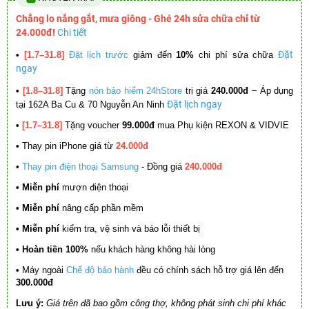
Chẳng lo nắng gắt, mưa giông - Ghé 24h sửa chữa chỉ từ
24.000đ!
Chi tiết
Đặt
•
[1.7–31.8]
Đặt lịch trước
giảm đến
10%
chi phí sửa chữa
ngay
–
•
[1.8–31.8]
Tặng
nón bảo hiểm 24hStore
trị giá
240.000đ
Áp dụng
Đặt lịch ngay
tại 162A Ba Cu & 70 Nguyễn An Ninh
•
[1.7–31.8]
Tặng voucher
99.000đ
mua Phụ kiện REXON & VIDVIE
•
Thay pin iPhone giá từ
24.000đ
•
Thay pin điện thoại Samsung
- Đồng giá
240.000đ
• Miễn phí
mượn điện thoại
• Miễn phí
nâng cấp phần mềm
•
Miễn phí
kiểm tra, vệ sinh và báo lỗi thiết bị
• Hoàn tiền 100%
nếu khách hàng không hài lòng
•
Máy ngoài
Chế độ bảo hành
đều có chính sách hỗ trợ giá lên đến
300.000đ
Lưu ý:
Giá trên đã bao gồm công thợ, không phát sinh chi phí khác