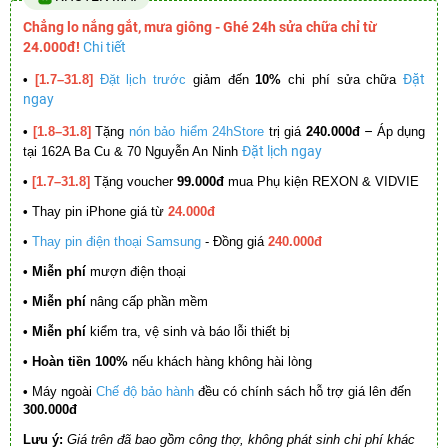
Chẳng lo nắng gắt, mưa giông - Ghé 24h sửa chữa chỉ từ
24.000đ!
Chi tiết
Đặt
•
[1.7–31.8]
Đặt lịch trước
giảm đến
10%
chi phí sửa chữa
ngay
–
•
[1.8–31.8]
Tặng
nón bảo hiểm 24hStore
trị giá
240.000đ
Áp dụng
Đặt lịch ngay
tại 162A Ba Cu & 70 Nguyễn An Ninh
•
[1.7–31.8]
Tặng voucher
99.000đ
mua Phụ kiện REXON & VIDVIE
•
Thay pin iPhone giá từ
24.000đ
•
Thay pin điện thoại Samsung
- Đồng giá
240.000đ
• Miễn phí
mượn điện thoại
• Miễn phí
nâng cấp phần mềm
•
Miễn phí
kiểm tra, vệ sinh và báo lỗi thiết bị
• Hoàn tiền 100%
nếu khách hàng không hài lòng
•
Máy ngoài
Chế độ bảo hành
đều có chính sách hỗ trợ giá lên đến
300.000đ
Lưu ý:
Giá trên đã bao gồm công thợ, không phát sinh chi phí khác