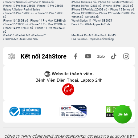
iPhone 12 Series cũ
-
iPhone 11 Series cũ
iPhone 16 Series cũ
-
iPhone 16 Pro Max 256GB cũ
iPhone 17 Pro Max 256GB
-
iPhone 17 Pro 256GB
iPhone 16 Pro 128GB cũ
-
iPhone 15 Pro 128GB cũ
Galaxy A Series
-
Redmi Series
iPhone 15 Pro Max 256GB cũ
-
iPhone 15 Series cũ
iPhone 16 Plus 128GB cũ
-
iPhone 15 Plus 128GB
iPhone 13 128GB Cũ
-
iPhone 12 Pro Max 128GB Cũ
cũ
Watch cũ
-
AirPods cũ
iPhone 16 128GB cũ
-
iPhone 14 Pro Max 128GB cũ
Watch Series 11
-
Watch SE 2025
iPhone 15 128GB cũ
-
iPhone 13 Pro Max 128GB cũ
Pencil Pro 2024
-
Apple AirPods
iPhone 14 Pro 128GB cũ
-
iPhone 11 Pro Max 64GB
cũ
iPad A16
-
iPad Air M4
-
iPad mini 7
MacBook Pro M5
-
MacBook Air M5
iPad Pro M5
-
MacBook Neo
Loa Sounarc
-
Phụ kiện chính hãng
Kết nối 24hStore
Website thành viên:
Bệnh Viện Điện Thoại, Laptop 24h
Liên hệ
CÔNG TY TNHH CÔNG NGHỆ ISTAR GCNDKHKD: 0316635415 do Sở KH & ĐT