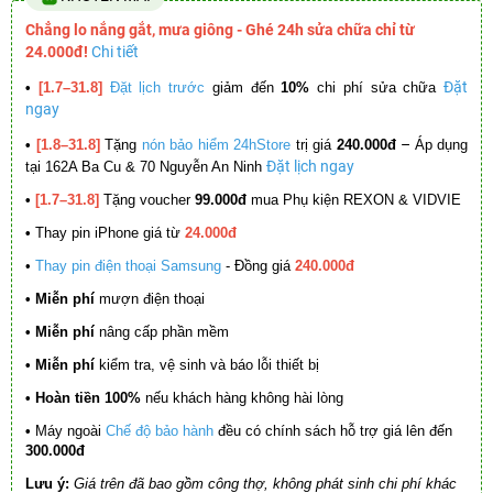
Chẳng lo nắng gắt, mưa giông - Ghé 24h sửa chữa chỉ từ
24.000đ!
Chi tiết
Đặt
•
[1.7–31.8]
Đặt lịch trước
giảm đến
10%
chi phí sửa chữa
ngay
–
•
[1.8–31.8]
Tặng
nón bảo hiểm 24hStore
trị giá
240.000đ
Áp dụng
Đặt lịch ngay
tại 162A Ba Cu & 70 Nguyễn An Ninh
•
[1.7–31.8]
Tặng voucher
99.000đ
mua Phụ kiện REXON & VIDVIE
•
Thay pin iPhone giá từ
24.000đ
•
Thay pin điện thoại Samsung
- Đồng giá
240.000đ
• Miễn phí
mượn điện thoại
• Miễn phí
nâng cấp phần mềm
•
Miễn phí
kiểm tra, vệ sinh và báo lỗi thiết bị
• Hoàn tiền 100%
nếu khách hàng không hài lòng
•
Máy ngoài
Chế độ bảo hành
đều có chính sách hỗ trợ giá lên đến
300.000đ
Lưu ý:
Giá trên đã bao gồm công thợ, không phát sinh chi phí khác