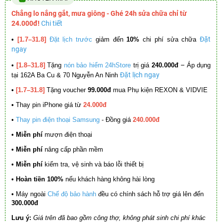
Chẳng lo nắng gắt, mưa giông - Ghé 24h sửa chữa chỉ từ
24.000đ!
Chi tiết
Đặt
•
[1.7–31.8]
Đặt lịch trước
giảm đến
10%
chi phí sửa chữa
ngay
–
•
[1.8–31.8]
Tặng
nón bảo hiểm 24hStore
trị giá
240.000đ
Áp dụng
Đặt lịch ngay
tại 162A Ba Cu & 70 Nguyễn An Ninh
•
[1.7–31.8]
Tặng voucher
99.000đ
mua Phụ kiện REXON & VIDVIE
•
Thay pin iPhone giá từ
24.000đ
•
Thay pin điện thoại Samsung
- Đồng giá
240.000đ
• Miễn phí
mượn điện thoại
• Miễn phí
nâng cấp phần mềm
•
Miễn phí
kiểm tra, vệ sinh và báo lỗi thiết bị
• Hoàn tiền 100%
nếu khách hàng không hài lòng
•
Máy ngoài
Chế độ bảo hành
đều có chính sách hỗ trợ giá lên đến
300.000đ
Lưu ý:
Giá trên đã bao gồm công thợ, không phát sinh chi phí khác