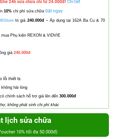
 Ghé 24h sửa chữa chỉ từ 24.000đ!
Chi tiết
Đặt ngay
ến
10%
chi phí sửa chữa
–
4hStore
trị giá
240.000đ
Áp dụng tại 162A Ba Cu & 70
mua Phụ kiện REXON & VIDVIE
ồng giá
240.000đ
lỗi thiết bị
không hài lòng
có chính sách hỗ trợ giá lên đến
300.000đ
hợ, không phát sinh chi phí khác
t lịch sửa chữa
Voucher 10% tối đa 50.000đ)