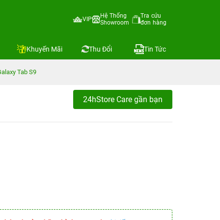
Hệ Thống
Tra cứu
VIP
Showroom
đơn hàng
Khuyến Mãi
Thu Đổi
Tin Tức
alaxy Tab S9
24hStore Care gần bạn