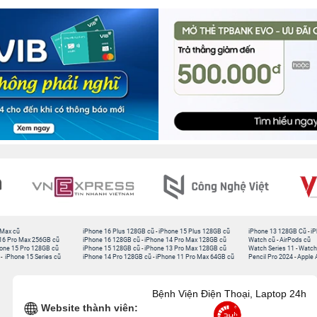
 Max cũ
iPhone 16 Plus 128GB cũ
-
iPhone 15 Plus 128GB cũ
iPhone 13 128GB Cũ
-
iP
16 Pro Max 256GB cũ
iPhone 16 128GB cũ
-
iPhone 14 Pro Max 128GB cũ
Watch cũ
-
AirPods cũ
one 15 Pro 128GB cũ
iPhone 15 128GB cũ
-
iPhone 13 Pro Max 128GB cũ
Watch Series 11
-
Watch
-
iPhone 15 Series cũ
iPhone 14 Pro 128GB cũ
-
iPhone 11 Pro Max 64GB cũ
Pencil Pro 2024
-
Apple 
Bệnh Viện Điện Thoại, Laptop 24h
Website thành viên: