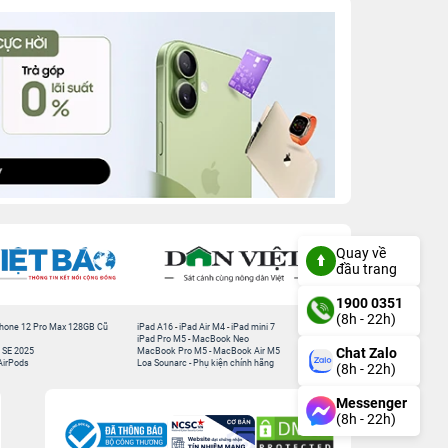
Quay về
đầu trang
1900 0351
(8h - 22h)
hone 12 Pro Max 128GB Cũ
iPad A16
-
iPad Air M4
-
iPad mini 7
iPad Pro M5
-
MacBook Neo
Chat Zalo
 SE 2025
MacBook Pro M5
-
MacBook Air M5
AirPods
Loa Sounarc
-
Phụ kiện chính hãng
(8h - 22h)
Messenger
(8h - 22h)