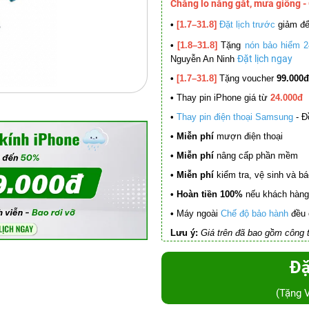
Chẳng lo nắng gắt, mưa giông -
•
[1.7–31.8]
Đặt lịch trước
giảm đ
•
[1.8–31.8]
Tặng
nón bảo hiểm 2
Đặt lịch ngay
Nguyễn An Ninh
•
[1.7–31.8]
Tặng voucher
99.000đ
•
Thay pin iPhone giá từ
24.000đ
•
Thay pin điện thoại Samsung
- Đ
• Miễn phí
mượn điện thoại
• Miễn phí
nâng cấp phần mềm
•
Miễn phí
kiểm tra, vệ sinh và báo 
• Hoàn tiền 100%
nếu khách hàng 
•
Máy ngoài
Chế độ bảo hành
đều 
Lưu ý:
Giá trên đã bao gồm công t
Đặ
(Tặng 