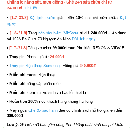
Chẳng lo nắng gắt, mưa giông - Ghé 24h sửa chữa chỉ từ
24.000đ!
Chi tiết
Đặt
•
[1.7–31.8]
Đặt lịch trước
giảm đến
10%
chi phí sửa chữa
ngay
–
•
[1.8–31.8]
Tặng
nón bảo hiểm 24hStore
trị giá
240.000đ
Áp dụng
Đặt lịch ngay
tại 162A Ba Cu & 70 Nguyễn An Ninh
•
[1.7–31.8]
Tặng voucher
99.000đ
mua Phụ kiện REXON & VIDVIE
•
Thay pin iPhone giá từ
24.000đ
•
Thay pin điện thoại Samsung
- Đồng giá
240.000đ
• Miễn phí
mượn điện thoại
• Miễn phí
nâng cấp phần mềm
•
Miễn phí
kiểm tra, vệ sinh và báo lỗi thiết bị
• Hoàn tiền 100%
nếu khách hàng không hài lòng
•
Máy ngoài
Chế độ bảo hành
đều có chính sách hỗ trợ giá lên đến
300.000đ
Lưu ý:
Giá trên đã bao gồm công thợ, không phát sinh chi phí khác