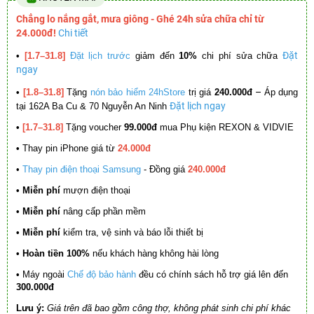
Chẳng lo nắng gắt, mưa giông - Ghé 24h sửa chữa chỉ từ
24.000đ!
Chi tiết
Đặt
•
[1.7–31.8]
Đặt lịch trước
giảm đến
10%
chi phí sửa chữa
ngay
–
•
[1.8–31.8]
Tặng
nón bảo hiểm 24hStore
trị giá
240.000đ
Áp dụng
Đặt lịch ngay
tại 162A Ba Cu & 70 Nguyễn An Ninh
•
[1.7–31.8]
Tặng voucher
99.000đ
mua Phụ kiện REXON & VIDVIE
•
Thay pin iPhone giá từ
24.000đ
•
Thay pin điện thoại Samsung
- Đồng giá
240.000đ
• Miễn phí
mượn điện thoại
• Miễn phí
nâng cấp phần mềm
•
Miễn phí
kiểm tra, vệ sinh và báo lỗi thiết bị
• Hoàn tiền 100%
nếu khách hàng không hài lòng
•
Máy ngoài
Chế độ bảo hành
đều có chính sách hỗ trợ giá lên đến
300.000đ
Lưu ý:
Giá trên đã bao gồm công thợ, không phát sinh chi phí khác