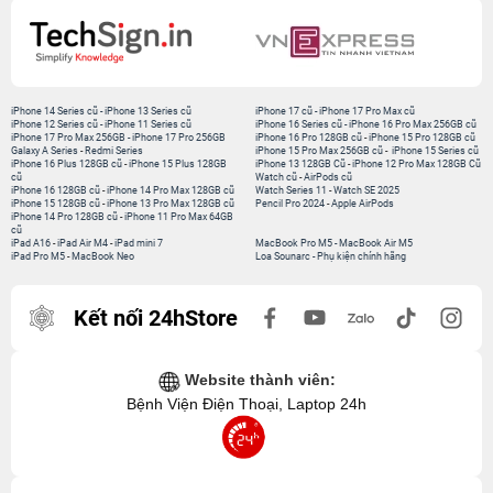
iPhone 14 Series cũ
-
iPhone 13 Series cũ
iPhone 17 cũ
-
iPhone 17 Pro Max cũ
iPhone 12 Series cũ
-
iPhone 11 Series cũ
iPhone 16 Series cũ
-
iPhone 16 Pro Max 256GB cũ
iPhone 17 Pro Max 256GB
-
iPhone 17 Pro 256GB
iPhone 16 Pro 128GB cũ
-
iPhone 15 Pro 128GB cũ
Galaxy A Series
-
Redmi Series
iPhone 15 Pro Max 256GB cũ
-
iPhone 15 Series cũ
iPhone 16 Plus 128GB cũ
-
iPhone 15 Plus 128GB
iPhone 13 128GB Cũ
-
iPhone 12 Pro Max 128GB Cũ
cũ
Watch cũ
-
AirPods cũ
iPhone 16 128GB cũ
-
iPhone 14 Pro Max 128GB cũ
Watch Series 11
-
Watch SE 2025
iPhone 15 128GB cũ
-
iPhone 13 Pro Max 128GB cũ
Pencil Pro 2024
-
Apple AirPods
iPhone 14 Pro 128GB cũ
-
iPhone 11 Pro Max 64GB
cũ
iPad A16
-
iPad Air M4
-
iPad mini 7
MacBook Pro M5
-
MacBook Air M5
iPad Pro M5
-
MacBook Neo
Loa Sounarc
-
Phụ kiện chính hãng
Kết nối 24hStore
Website thành viên:
Bệnh Viện Điện Thoại, Laptop 24h