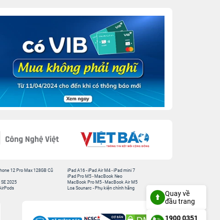
hone 12 Pro Max 128GB Cũ
iPad A16
-
iPad Air M4
-
iPad mini 7
iPad Pro M5
-
MacBook Neo
 SE 2025
MacBook Pro M5
-
MacBook Air M5
AirPods
Loa Sounarc
-
Phụ kiện chính hãng
Quay về
đầu trang
1900 0351