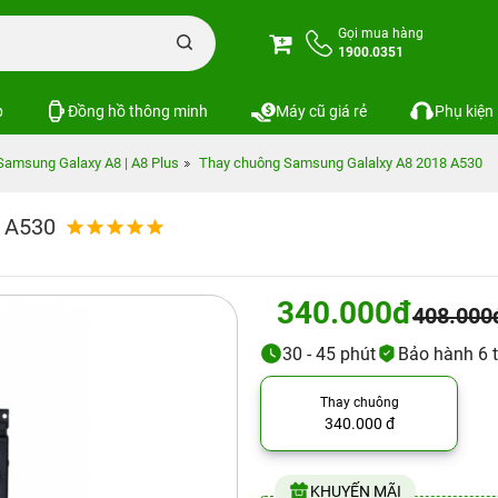
Gọi mua hàng
1900.0351
p
Đồng hồ thông minh
Máy cũ giá rẻ
Phụ kiện
Samsung Galaxy A8 | A8 Plus
Thay chuông Samsung Galalxy A8 2018 A530
 A530
340.000đ
408.000
30 - 45 phút
Bảo hành 6 
Thay chuông
340.000 đ
KHUYẾN MÃI