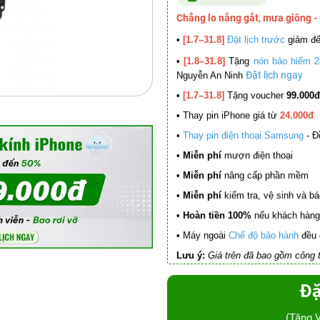
Chẳng lo nắng gắt, mưa giông -
•
[1.7–31.8]
Đặt lịch trước
giảm đ
•
[1.8–31.8]
Tặng
nón bảo hiểm 2
Đặt lịch ngay
Nguyễn An Ninh
•
[1.7–31.8]
Tặng voucher
99.000đ
•
Thay pin iPhone giá từ
24.000đ
•
Thay pin điện thoại Samsung
- Đ
• Miễn phí
mượn điện thoại
• Miễn phí
nâng cấp phần mềm
•
Miễn phí
kiểm tra, vệ sinh và báo 
• Hoàn tiền 100%
nếu khách hàng 
•
Máy ngoài
Chế độ bảo hành
đều 
Lưu ý:
Giá trên đã bao gồm công t
Đặ
(Tặng 