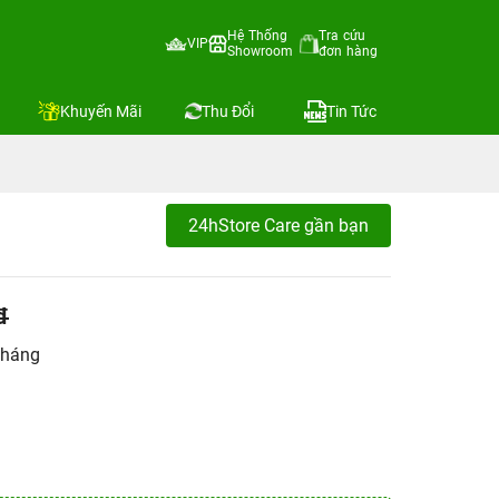
Hệ Thống
Tra cứu
VIP
Showroom
đơn hàng
Khuyến Mãi
Thu Đổi
Tin Tức
24hStore Care gần bạn
đ
tháng