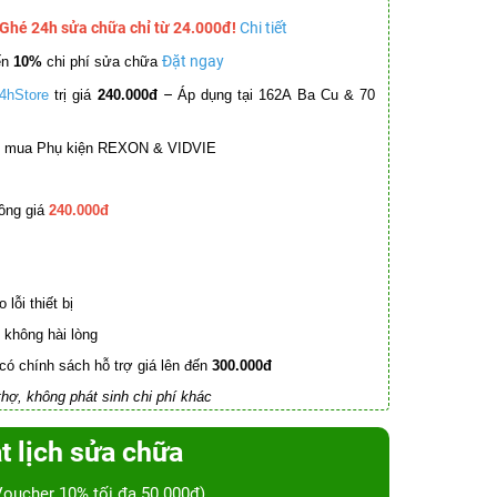
 Ghé 24h sửa chữa chỉ từ 24.000đ!
Chi tiết
Đặt ngay
ến
10%
chi phí sửa chữa
–
4hStore
trị giá
240.000đ
Áp dụng tại 162A Ba Cu & 70
mua Phụ kiện REXON & VIDVIE
ồng giá
240.000đ
lỗi thiết bị
không hài lòng
có chính sách hỗ trợ giá lên đến
300.000đ
hợ, không phát sinh chi phí khác
t lịch sửa chữa
Voucher 10% tối đa 50.000đ)