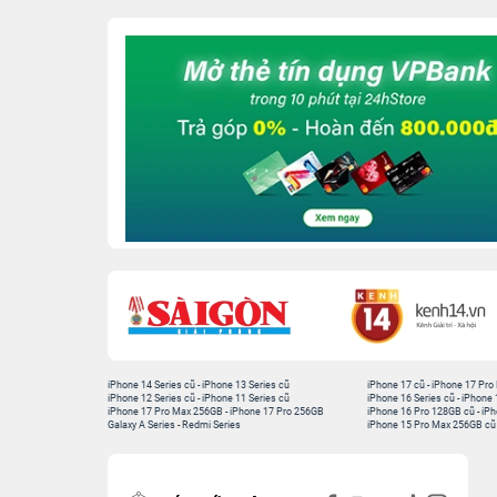
iPhone 14 Series cũ
-
iPhone 13 Series cũ
iPhone 17 cũ
-
iPhone 17 Pro
iPhone 12 Series cũ
-
iPhone 11 Series cũ
iPhone 16 Series cũ
-
iPhone 
iPhone 17 Pro Max 256GB
-
iPhone 17 Pro 256GB
iPhone 16 Pro 128GB cũ
-
iPh
Galaxy A Series
-
Redmi Series
iPhone 15 Pro Max 256GB cũ