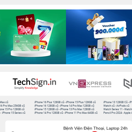
 Max cũ
iPhone 16 Plus 128GB cũ
-
iPhone 15 Plus 128GB cũ
iPhone 13 128GB Cũ
-
iP
16 Pro Max 256GB cũ
iPhone 16 128GB cũ
-
iPhone 14 Pro Max 128GB cũ
Watch cũ
-
AirPods cũ
one 15 Pro 128GB cũ
iPhone 15 128GB cũ
-
iPhone 13 Pro Max 128GB cũ
Watch Series 11
-
Watch
-
iPhone 15 Series cũ
iPhone 14 Pro 128GB cũ
-
iPhone 11 Pro Max 64GB cũ
Pencil Pro 2024
-
Apple 
Bệnh Viện Điện Thoại, Laptop 24h