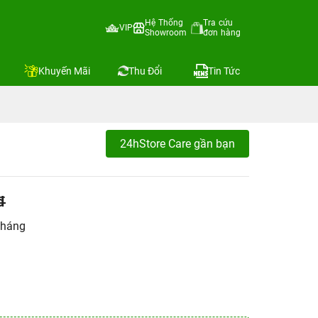
Hệ Thống
Tra cứu
VIP
Showroom
đơn hàng
Khuyến Mãi
Thu Đổi
Tin Tức
24hStore Care gần bạn
đ
tháng