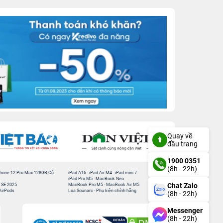
Quay về
đầu trang
1900 0351
(8h - 22h)
hone 12 Pro Max 128GB Cũ
iPad A16
-
iPad Air M4
-
iPad mini 7
iPad Pro M5
-
MacBook Neo
Chat Zalo
 SE 2025
MacBook Pro M5
-
MacBook Air M5
AirPods
Loa Sounarc
-
Phụ kiện chính hãng
(8h - 22h)
Messenger
(8h - 22h)