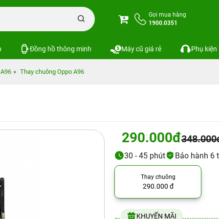
Gọi mua hàng
1900.0351
p
Đồng hồ thông minh
Máy cũ giá rẻ
Phụ kiện
 A96
Thay chuông Oppo A96
290.000đ
348.000
30 - 45 phút
Bảo hành 6 
Thay chuông
290.000 đ
KHUYẾN MÃI