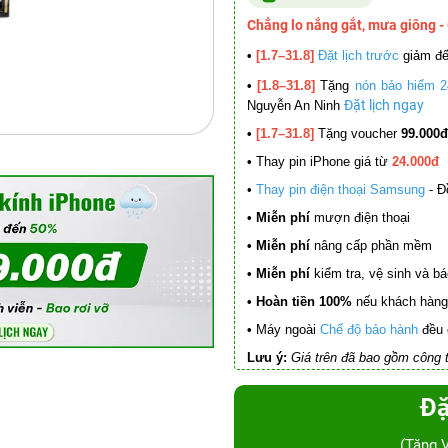
Chẳng lo nắng gắt, mưa giông -
•
[1.7–31.8]
Đặt lịch trước
giảm đ
•
[1.8–31.8]
Tặng
nón bảo hiểm 2
Đặt lịch ngay
Nguyễn An Ninh
•
[1.7–31.8]
Tặng voucher
99.000đ
•
Thay pin iPhone giá từ
24.000đ
•
Thay pin điện thoại Samsung
- Đ
• Miễn phí
mượn điện thoại
• Miễn phí
nâng cấp phần mềm
•
Miễn phí
kiểm tra, vệ sinh và báo 
• Hoàn tiền 100%
nếu khách hàng 
•
Máy ngoài
Chế độ bảo hành
đều 
Lưu ý:
Giá trên đã bao gồm công t
Đặ
(Tặng 