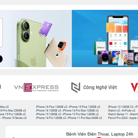
 Max cũ
iPhone 16 Plus 128GB cũ
-
iPhone 15 Plus 128GB cũ
iPhone 13 128GB Cũ
-
iP
16 Pro Max 256GB cũ
iPhone 16 128GB cũ
-
iPhone 14 Pro Max 128GB cũ
Watch cũ
-
AirPods cũ
one 15 Pro 128GB cũ
iPhone 15 128GB cũ
-
iPhone 13 Pro Max 128GB cũ
Watch Series 11
-
Watch
-
iPhone 15 Series cũ
iPhone 14 Pro 128GB cũ
-
iPhone 11 Pro Max 64GB cũ
Pencil Pro 2024
-
Apple 
Bệnh Viện Điện Thoại, Laptop 24h