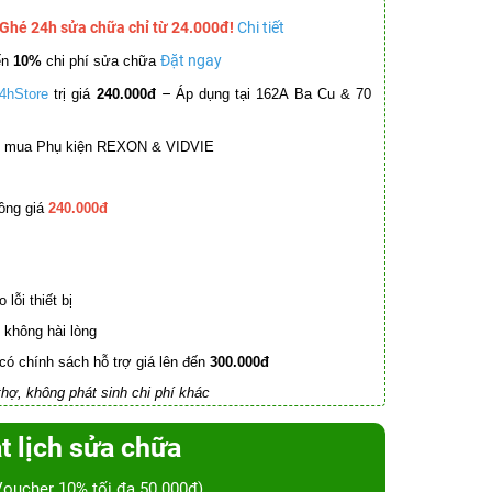
 Ghé 24h sửa chữa chỉ từ 24.000đ!
Chi tiết
Đặt ngay
ến
10%
chi phí sửa chữa
–
4hStore
trị giá
240.000đ
Áp dụng tại 162A Ba Cu & 70
mua Phụ kiện REXON & VIDVIE
ồng giá
240.000đ
lỗi thiết bị
không hài lòng
có chính sách hỗ trợ giá lên đến
300.000đ
hợ, không phát sinh chi phí khác
t lịch sửa chữa
Voucher 10% tối đa 50.000đ)