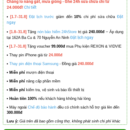
Chẳng lo nắng gắt, mưa giông - Ghé 24h sửa chữa chỉ từ
24.000đ!
Chi tiết
Đặt
•
[1.7–31.8]
Đặt lịch trước
giảm đến
10%
chi phí sửa chữa
ngay
–
•
[1.8–31.8]
Tặng
nón bảo hiểm 24hStore
trị giá
240.000đ
Áp dụng
Đặt lịch ngay
tại 162A Ba Cu & 70 Nguyễn An Ninh
•
[1.7–31.8]
Tặng voucher
99.000đ
mua Phụ kiện REXON & VIDVIE
•
Thay pin iPhone giá từ
24.000đ
•
Thay pin điện thoại Samsung
- Đồng giá
240.000đ
• Miễn phí
mượn điện thoại
• Miễn phí
nâng cấp phần mềm
•
Miễn phí
kiểm tra, vệ sinh và báo lỗi thiết bị
• Hoàn tiền 100%
nếu khách hàng không hài lòng
•
Máy ngoài
Chế độ bảo hành
đều có chính sách hỗ trợ giá lên đến
300.000đ
Lưu ý:
Giá trên đã bao gồm công thợ, không phát sinh chi phí khác