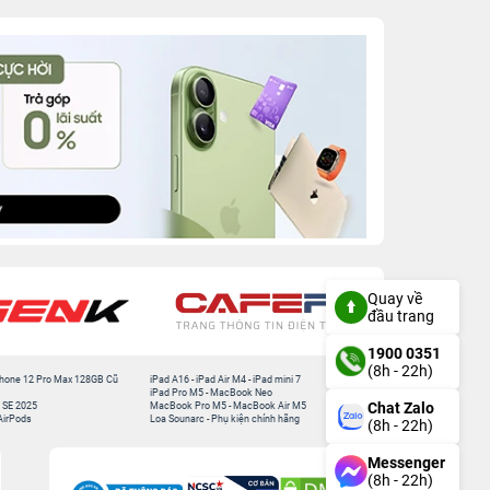
Quay về
đầu trang
1900 0351
(8h - 22h)
hone 12 Pro Max 128GB Cũ
iPad A16
-
iPad Air M4
-
iPad mini 7
iPad Pro M5
-
MacBook Neo
Chat Zalo
 SE 2025
MacBook Pro M5
-
MacBook Air M5
AirPods
Loa Sounarc
-
Phụ kiện chính hãng
(8h - 22h)
Messenger
(8h - 22h)