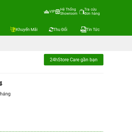
Hệ Thống
Tra cứu
VIP
Showroom
đơn hàng
Khuyến Mãi
Thu Đổi
Tin Tức
24hStore Care gần bạn
đ
tháng