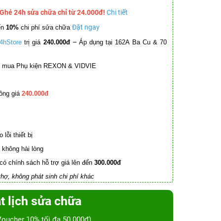
 Ghé 24h sửa chữa chỉ từ 24.000đ!
Chi tiết
Đặt ngay
ến
10%
chi phí sửa chữa
–
4hStore
trị giá
240.000đ
Áp dụng tại 162A Ba Cu & 70
mua Phụ kiện REXON & VIDVIE
ồng giá
240.000đ
lỗi thiết bị
không hài lòng
có chính sách hỗ trợ giá lên đến
300.000đ
hợ, không phát sinh chi phí khác
t lịch sửa chữa
Voucher 10% tối đa 50.000đ)