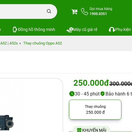
Gọi mua hàng
1900.0351
p
Đồng hồ thông minh
Máy cũ giá rẻ
Phụ kiện
A52 | A52s
Thay chuông Oppo A52
250.000đ
300.000
30 - 45 phút
Bảo hành 6 
Thay chuông
250.000 đ
KHUYẾN MÃI