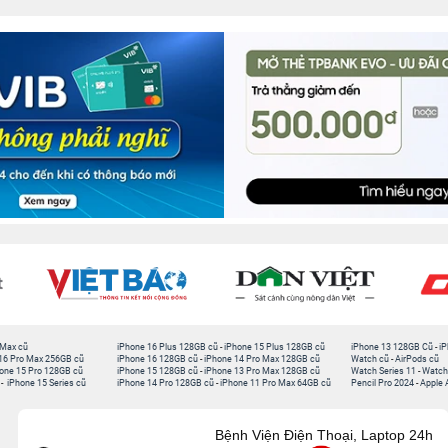
 Max cũ
iPhone 16 Plus 128GB cũ
-
iPhone 15 Plus 128GB cũ
iPhone 13 128GB Cũ
-
iP
16 Pro Max 256GB cũ
iPhone 16 128GB cũ
-
iPhone 14 Pro Max 128GB cũ
Watch cũ
-
AirPods cũ
one 15 Pro 128GB cũ
iPhone 15 128GB cũ
-
iPhone 13 Pro Max 128GB cũ
Watch Series 11
-
Watch
-
iPhone 15 Series cũ
iPhone 14 Pro 128GB cũ
-
iPhone 11 Pro Max 64GB cũ
Pencil Pro 2024
-
Apple 
Bệnh Viện Điện Thoại, Laptop 24h