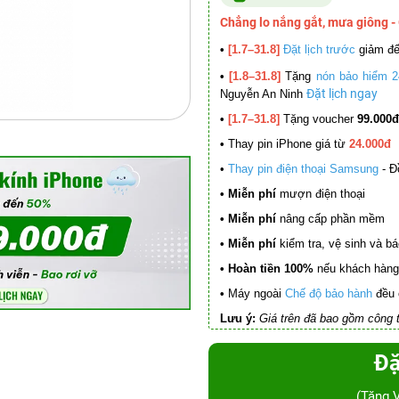
Chẳng lo nắng gắt, mưa giông -
•
[1.7–31.8]
Đặt lịch trước
giảm đ
•
[1.8–31.8]
Tặng
nón bảo hiểm 2
Đặt lịch ngay
Nguyễn An Ninh
•
[1.7–31.8]
Tặng voucher
99.000đ
•
Thay pin iPhone giá từ
24.000đ
•
Thay pin điện thoại Samsung
- Đ
• Miễn phí
mượn điện thoại
• Miễn phí
nâng cấp phần mềm
•
Miễn phí
kiểm tra, vệ sinh và báo 
• Hoàn tiền 100%
nếu khách hàng 
•
Máy ngoài
Chế độ bảo hành
đều 
Lưu ý:
Giá trên đã bao gồm công t
Đặ
(Tặng 