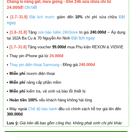
Chẳng lo nắng gắt, mưa giông - Ghé 24h sửa chữa chỉ từ
24.000đ!
Chi tiết
Đặt
•
[1.7–31.8]
Đặt lịch trước
giảm đến
10%
chi phí sửa chữa
ngay
–
•
[1.8–31.8]
Tặng
nón bảo hiểm 24hStore
trị giá
240.000đ
Áp dụng
Đặt lịch ngay
tại 162A Ba Cu & 70 Nguyễn An Ninh
•
[1.7–31.8]
Tặng voucher
99.000đ
mua Phụ kiện REXON & VIDVIE
•
Thay pin iPhone giá từ
24.000đ
•
Thay pin điện thoại Samsung
- Đồng giá
240.000đ
• Miễn phí
mượn điện thoại
• Miễn phí
nâng cấp phần mềm
•
Miễn phí
kiểm tra, vệ sinh và báo lỗi thiết bị
• Hoàn tiền 100%
nếu khách hàng không hài lòng
•
Máy ngoài
Chế độ bảo hành
đều có chính sách hỗ trợ giá lên đến
300.000đ
Lưu ý:
Giá trên đã bao gồm công thợ, không phát sinh chi phí khác