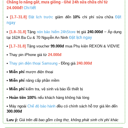
Chẳng lo nắng gắt, mưa giông - Ghé 24h sửa chữa chỉ từ
24.000đ!
Chi tiết
Đặt
•
[1.7–31.8]
Đặt lịch trước
giảm đến
10%
chi phí sửa chữa
ngay
–
•
[1.8–31.8]
Tặng
nón bảo hiểm 24hStore
trị giá
240.000đ
Áp dụng
Đặt lịch ngay
tại 162A Ba Cu & 70 Nguyễn An Ninh
•
[1.7–31.8]
Tặng voucher
99.000đ
mua Phụ kiện REXON & VIDVIE
•
Thay pin iPhone giá từ
24.000đ
•
Thay pin điện thoại Samsung
- Đồng giá
240.000đ
• Miễn phí
mượn điện thoại
• Miễn phí
nâng cấp phần mềm
•
Miễn phí
kiểm tra, vệ sinh và báo lỗi thiết bị
• Hoàn tiền 100%
nếu khách hàng không hài lòng
•
Máy ngoài
Chế độ bảo hành
đều có chính sách hỗ trợ giá lên đến
300.000đ
Lưu ý:
Giá trên đã bao gồm công thợ, không phát sinh chi phí khác