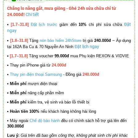
Chẳng lo nắng gắt, mưa giông - Ghé 24h sửa chữa chỉ từ
24.000đ!
Chi tiết
Đặt
•
[1.7–31.8]
Đặt lịch trước
giảm đến
10%
chi phí sửa chữa
ngay
–
•
[1.8–31.8]
Tặng
nón bảo hiểm 24hStore
trị giá
240.000đ
Áp dụng
Đặt lịch ngay
tại 162A Ba Cu & 70 Nguyễn An Ninh
•
[1.7–31.8]
Tặng voucher
99.000đ
mua Phụ kiện REXON & VIDVIE
•
Thay pin iPhone giá từ
24.000đ
•
Thay pin điện thoại Samsung
- Đồng giá
240.000đ
• Miễn phí
mượn điện thoại
• Miễn phí
nâng cấp phần mềm
•
Miễn phí
kiểm tra, vệ sinh và báo lỗi thiết bị
• Hoàn tiền 100%
nếu khách hàng không hài lòng
•
Máy ngoài
Chế độ bảo hành
đều có chính sách hỗ trợ giá lên đến
300.000đ
Lưu ý:
Giá trên đã bao gồm công thợ, không phát sinh chi phí khác