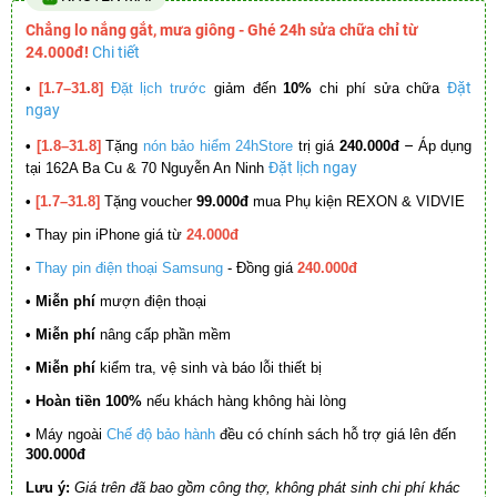
Chẳng lo nắng gắt, mưa giông - Ghé 24h sửa chữa chỉ từ
24.000đ!
Chi tiết
Đặt
•
[1.7–31.8]
Đặt lịch trước
giảm đến
10%
chi phí sửa chữa
ngay
–
•
[1.8–31.8]
Tặng
nón bảo hiểm 24hStore
trị giá
240.000đ
Áp dụng
Đặt lịch ngay
tại 162A Ba Cu & 70 Nguyễn An Ninh
•
[1.7–31.8]
Tặng voucher
99.000đ
mua Phụ kiện REXON & VIDVIE
•
Thay pin iPhone giá từ
24.000đ
•
Thay pin điện thoại Samsung
- Đồng giá
240.000đ
• Miễn phí
mượn điện thoại
• Miễn phí
nâng cấp phần mềm
•
Miễn phí
kiểm tra, vệ sinh và báo lỗi thiết bị
• Hoàn tiền 100%
nếu khách hàng không hài lòng
•
Máy ngoài
Chế độ bảo hành
đều có chính sách hỗ trợ giá lên đến
300.000đ
Lưu ý:
Giá trên đã bao gồm công thợ, không phát sinh chi phí khác