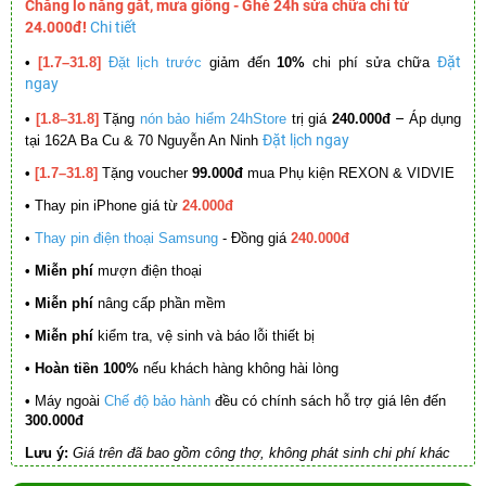
Chẳng lo nắng gắt, mưa giông - Ghé 24h sửa chữa chỉ từ
24.000đ!
Chi tiết
Đặt
•
[1.7–31.8]
Đặt lịch trước
giảm đến
10%
chi phí sửa chữa
ngay
–
•
[1.8–31.8]
Tặng
nón bảo hiểm 24hStore
trị giá
240.000đ
Áp dụng
Đặt lịch ngay
tại 162A Ba Cu & 70 Nguyễn An Ninh
•
[1.7–31.8]
Tặng voucher
99.000đ
mua Phụ kiện REXON & VIDVIE
•
Thay pin iPhone giá từ
24.000đ
•
Thay pin điện thoại Samsung
- Đồng giá
240.000đ
• Miễn phí
mượn điện thoại
• Miễn phí
nâng cấp phần mềm
•
Miễn phí
kiểm tra, vệ sinh và báo lỗi thiết bị
• Hoàn tiền 100%
nếu khách hàng không hài lòng
•
Máy ngoài
Chế độ bảo hành
đều có chính sách hỗ trợ giá lên đến
300.000đ
Lưu ý:
Giá trên đã bao gồm công thợ, không phát sinh chi phí khác