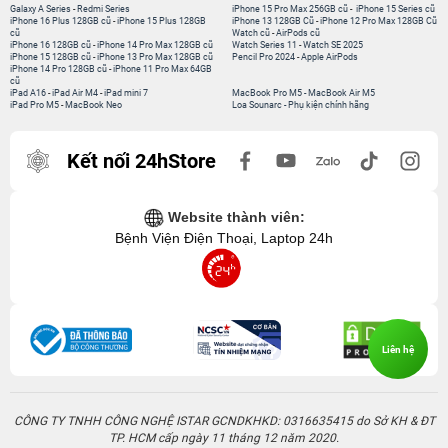
Galaxy A Series
-
Redmi Series
iPhone 15 Pro Max 256GB cũ
-
iPhone 15 Series cũ
iPhone 16 Plus 128GB cũ
-
iPhone 15 Plus 128GB
iPhone 13 128GB Cũ
-
iPhone 12 Pro Max 128GB Cũ
cũ
Watch cũ
-
AirPods cũ
iPhone 16 128GB cũ
-
iPhone 14 Pro Max 128GB cũ
Watch Series 11
-
Watch SE 2025
iPhone 15 128GB cũ
-
iPhone 13 Pro Max 128GB cũ
Pencil Pro 2024
-
Apple AirPods
iPhone 14 Pro 128GB cũ
-
iPhone 11 Pro Max 64GB
cũ
iPad A16
-
iPad Air M4
-
iPad mini 7
MacBook Pro M5
-
MacBook Air M5
iPad Pro M5
-
MacBook Neo
Loa Sounarc
-
Phụ kiện chính hãng
Kết nối 24hStore
Website thành viên:
Bệnh Viện Điện Thoại, Laptop 24h
Liên hệ
CÔNG TY TNHH CÔNG NGHỆ ISTAR GCNDKHKD: 0316635415 do Sở KH & ĐT
TP. HCM cấp ngày 11 tháng 12 năm 2020.