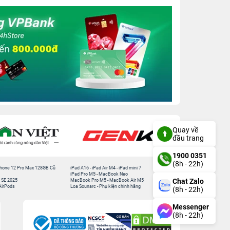
Quay về
đầu trang
1900 0351
(8h - 22h)
hone 12 Pro Max 128GB Cũ
iPad A16
-
iPad Air M4
-
iPad mini 7
iPad Pro M5
-
MacBook Neo
Chat Zalo
 SE 2025
MacBook Pro M5
-
MacBook Air M5
AirPods
Loa Sounarc
-
Phụ kiện chính hãng
(8h - 22h)
Messenger
(8h - 22h)