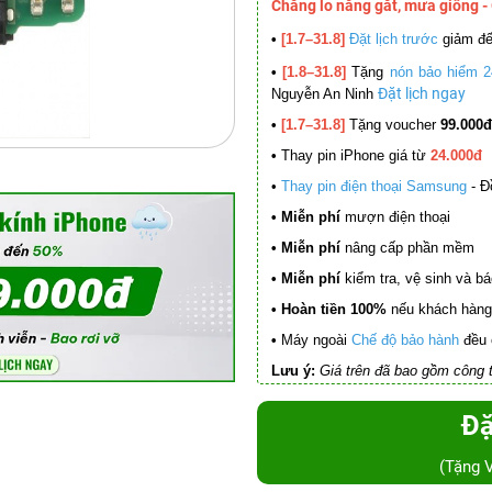
Chẳng lo nắng gắt, mưa giông -
•
[1.7–31.8]
Đặt lịch trước
giảm đ
•
[1.8–31.8]
Tặng
nón bảo hiểm 2
Đặt lịch ngay
Nguyễn An Ninh
•
[1.7–31.8]
Tặng voucher
99.000đ
•
Thay pin iPhone giá từ
24.000đ
•
Thay pin điện thoại Samsung
- Đ
• Miễn phí
mượn điện thoại
• Miễn phí
nâng cấp phần mềm
•
Miễn phí
kiểm tra, vệ sinh và báo 
• Hoàn tiền 100%
nếu khách hàng 
•
Máy ngoài
Chế độ bảo hành
đều 
Lưu ý:
Giá trên đã bao gồm công t
Đặ
(Tặng 