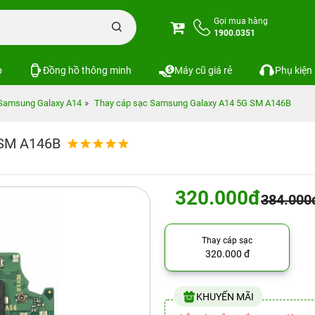
Gọi mua hàng
1900.0351
p
Đồng hồ thông minh
Máy cũ giá rẻ
Phụ kiện
Samsung Galaxy A14
Thay cáp sạc Samsung Galaxy A14 5G SM A146B
 SM A146B
320.000đ
384.000
Thay cáp sạc
320.000 đ
KHUYẾN MÃI