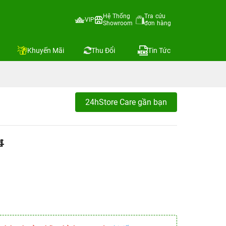
Hệ Thống
Tra cứu
VIP
Showroom
đơn hàng
Khuyến Mãi
Thu Đổi
Tin Tức
24hStore Care gần bạn
đ