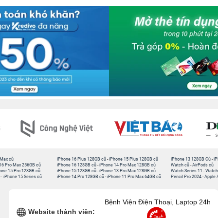
 Max cũ
iPhone 16 Plus 128GB cũ
-
iPhone 15 Plus 128GB cũ
iPhone 13 128GB Cũ
-
iP
16 Pro Max 256GB cũ
iPhone 16 128GB cũ
-
iPhone 14 Pro Max 128GB cũ
Watch cũ
-
AirPods cũ
one 15 Pro 128GB cũ
iPhone 15 128GB cũ
-
iPhone 13 Pro Max 128GB cũ
Watch Series 11
-
Watch
-
iPhone 15 Series cũ
iPhone 14 Pro 128GB cũ
-
iPhone 11 Pro Max 64GB cũ
Pencil Pro 2024
-
Apple 
Bệnh Viện Điện Thoại, Laptop 24h
Website thành viên: