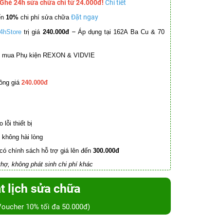
 Ghé 24h sửa chữa chỉ từ 24.000đ!
Chi tiết
Đặt ngay
ến
10%
chi phí sửa chữa
–
4hStore
trị giá
240.000đ
Áp dụng tại 162A Ba Cu & 70
mua Phụ kiện REXON & VIDVIE
ồng giá
240.000đ
lỗi thiết bị
không hài lòng
có chính sách hỗ trợ giá lên đến
300.000đ
hợ, không phát sinh chi phí khác
t lịch sửa chữa
Voucher 10% tối đa 50.000đ)