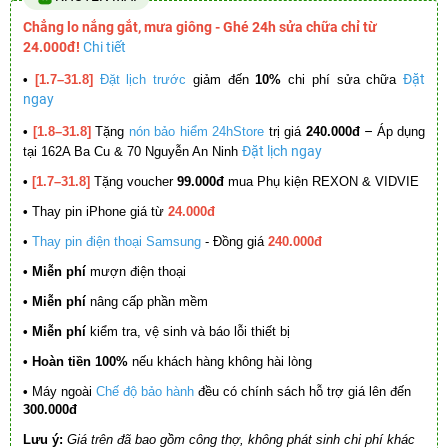
Chẳng lo nắng gắt, mưa giông - Ghé 24h sửa chữa chỉ từ
24.000đ!
Chi tiết
Đặt
•
[1.7–31.8]
Đặt lịch trước
giảm đến
10%
chi phí sửa chữa
ngay
–
•
[1.8–31.8]
Tặng
nón bảo hiểm 24hStore
trị giá
240.000đ
Áp dụng
Đặt lịch ngay
tại 162A Ba Cu & 70 Nguyễn An Ninh
•
[1.7–31.8]
Tặng voucher
99.000đ
mua Phụ kiện REXON & VIDVIE
•
Thay pin iPhone giá từ
24.000đ
•
Thay pin điện thoại Samsung
- Đồng giá
240.000đ
• Miễn phí
mượn điện thoại
• Miễn phí
nâng cấp phần mềm
•
Miễn phí
kiểm tra, vệ sinh và báo lỗi thiết bị
• Hoàn tiền 100%
nếu khách hàng không hài lòng
•
Máy ngoài
Chế độ bảo hành
đều có chính sách hỗ trợ giá lên đến
300.000đ
Lưu ý:
Giá trên đã bao gồm công thợ, không phát sinh chi phí khác