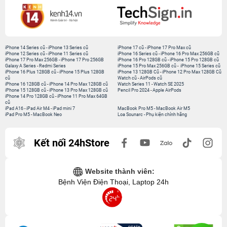
iPhone 14 Series cũ
-
iPhone 13 Series cũ
iPhone 17 cũ
-
iPhone 17 Pro Max cũ
iPhone 12 Series cũ
-
iPhone 11 Series cũ
iPhone 16 Series cũ
-
iPhone 16 Pro Max 256GB cũ
iPhone 17 Pro Max 256GB
-
iPhone 17 Pro 256GB
iPhone 16 Pro 128GB cũ
-
iPhone 15 Pro 128GB cũ
Galaxy A Series
-
Redmi Series
iPhone 15 Pro Max 256GB cũ
-
iPhone 15 Series cũ
iPhone 16 Plus 128GB cũ
-
iPhone 15 Plus 128GB
iPhone 13 128GB Cũ
-
iPhone 12 Pro Max 128GB Cũ
cũ
Watch cũ
-
AirPods cũ
iPhone 16 128GB cũ
-
iPhone 14 Pro Max 128GB cũ
Watch Series 11
-
Watch SE 2025
iPhone 15 128GB cũ
-
iPhone 13 Pro Max 128GB cũ
Pencil Pro 2024
-
Apple AirPods
iPhone 14 Pro 128GB cũ
-
iPhone 11 Pro Max 64GB
cũ
iPad A16
-
iPad Air M4
-
iPad mini 7
MacBook Pro M5
-
MacBook Air M5
iPad Pro M5
-
MacBook Neo
Loa Sounarc
-
Phụ kiện chính hãng
Kết nối 24hStore
Website thành viên:
Bệnh Viện Điện Thoại, Laptop 24h