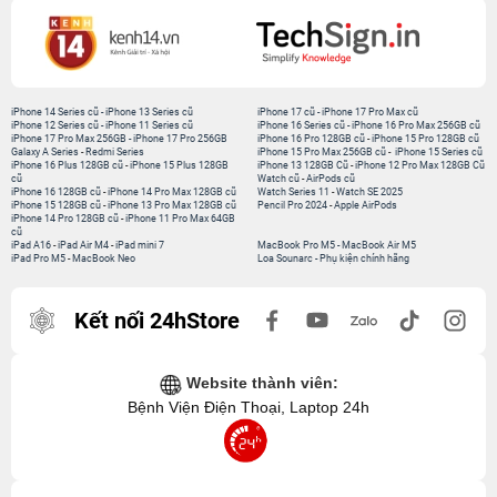
iPhone 14 Series cũ
-
iPhone 13 Series cũ
iPhone 17 cũ
-
iPhone 17 Pro Max cũ
iPhone 12 Series cũ
-
iPhone 11 Series cũ
iPhone 16 Series cũ
-
iPhone 16 Pro Max 256GB cũ
iPhone 17 Pro Max 256GB
-
iPhone 17 Pro 256GB
iPhone 16 Pro 128GB cũ
-
iPhone 15 Pro 128GB cũ
Galaxy A Series
-
Redmi Series
iPhone 15 Pro Max 256GB cũ
-
iPhone 15 Series cũ
iPhone 16 Plus 128GB cũ
-
iPhone 15 Plus 128GB
iPhone 13 128GB Cũ
-
iPhone 12 Pro Max 128GB Cũ
cũ
Watch cũ
-
AirPods cũ
iPhone 16 128GB cũ
-
iPhone 14 Pro Max 128GB cũ
Watch Series 11
-
Watch SE 2025
iPhone 15 128GB cũ
-
iPhone 13 Pro Max 128GB cũ
Pencil Pro 2024
-
Apple AirPods
iPhone 14 Pro 128GB cũ
-
iPhone 11 Pro Max 64GB
cũ
iPad A16
-
iPad Air M4
-
iPad mini 7
MacBook Pro M5
-
MacBook Air M5
iPad Pro M5
-
MacBook Neo
Loa Sounarc
-
Phụ kiện chính hãng
Kết nối 24hStore
Website thành viên:
Bệnh Viện Điện Thoại, Laptop 24h