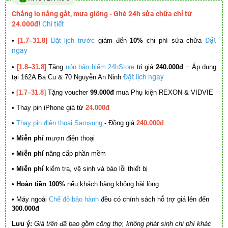
Chẳng lo nắng gắt, mưa giông - Ghé 24h sửa chữa chỉ từ
24.000đ!
Chi tiết
Đặt
•
[1.7–31.8]
Đặt lịch trước
giảm đến
10%
chi phí sửa chữa
ngay
–
•
[1.8–31.8]
Tặng
nón bảo hiểm 24hStore
trị giá
240.000đ
Áp dụng
Đặt lịch ngay
tại 162A Ba Cu & 70 Nguyễn An Ninh
•
[1.7–31.8]
Tặng voucher
99.000đ
mua Phụ kiện REXON & VIDVIE
•
Thay pin iPhone giá từ
24.000đ
•
Thay pin điện thoại Samsung
- Đồng giá
240.000đ
• Miễn phí
mượn điện thoại
• Miễn phí
nâng cấp phần mềm
•
Miễn phí
kiểm tra, vệ sinh và báo lỗi thiết bị
• Hoàn tiền 100%
nếu khách hàng không hài lòng
•
Máy ngoài
Chế độ bảo hành
đều có chính sách hỗ trợ giá lên đến
300.000đ
Lưu ý:
Giá trên đã bao gồm công thợ, không phát sinh chi phí khác