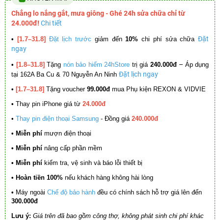
Chẳng lo nắng gắt, mưa giông - Ghé 24h sửa chữa chỉ từ
24.000đ!
Chi tiết
Đặt
•
[1.7–31.8]
Đặt lịch trước
giảm đến
10%
chi phí sửa chữa
ngay
–
•
[1.8–31.8]
Tặng
nón bảo hiểm 24hStore
trị giá
240.000đ
Áp dụng
Đặt lịch ngay
tại 162A Ba Cu & 70 Nguyễn An Ninh
•
[1.7–31.8]
Tặng voucher
99.000đ
mua Phụ kiện REXON & VIDVIE
•
Thay pin iPhone giá từ
24.000đ
•
Thay pin điện thoại Samsung
- Đồng giá
240.000đ
• Miễn phí
mượn điện thoại
• Miễn phí
nâng cấp phần mềm
•
Miễn phí
kiểm tra, vệ sinh và báo lỗi thiết bị
• Hoàn tiền 100%
nếu khách hàng không hài lòng
•
Máy ngoài
Chế độ bảo hành
đều có chính sách hỗ trợ giá lên đến
300.000đ
Lưu ý:
Giá trên đã bao gồm công thợ, không phát sinh chi phí khác