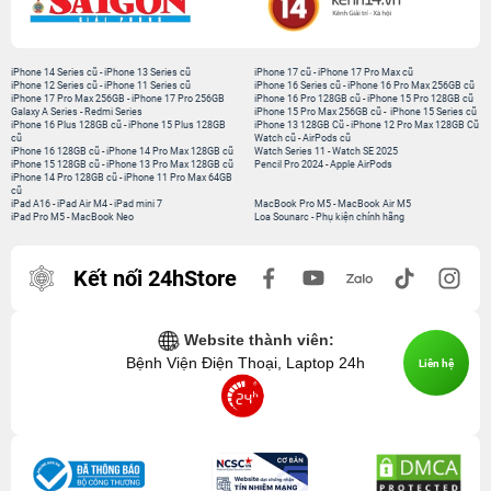
iPhone 14 Series cũ
-
iPhone 13 Series cũ
iPhone 17 cũ
-
iPhone 17 Pro Max cũ
iPhone 12 Series cũ
-
iPhone 11 Series cũ
iPhone 16 Series cũ
-
iPhone 16 Pro Max 256GB cũ
iPhone 17 Pro Max 256GB
-
iPhone 17 Pro 256GB
iPhone 16 Pro 128GB cũ
-
iPhone 15 Pro 128GB cũ
Galaxy A Series
-
Redmi Series
iPhone 15 Pro Max 256GB cũ
-
iPhone 15 Series cũ
iPhone 16 Plus 128GB cũ
-
iPhone 15 Plus 128GB
iPhone 13 128GB Cũ
-
iPhone 12 Pro Max 128GB Cũ
cũ
Watch cũ
-
AirPods cũ
iPhone 16 128GB cũ
-
iPhone 14 Pro Max 128GB cũ
Watch Series 11
-
Watch SE 2025
iPhone 15 128GB cũ
-
iPhone 13 Pro Max 128GB cũ
Pencil Pro 2024
-
Apple AirPods
iPhone 14 Pro 128GB cũ
-
iPhone 11 Pro Max 64GB
cũ
iPad A16
-
iPad Air M4
-
iPad mini 7
MacBook Pro M5
-
MacBook Air M5
iPad Pro M5
-
MacBook Neo
Loa Sounarc
-
Phụ kiện chính hãng
Kết nối 24hStore
Website thành viên:
Bệnh Viện Điện Thoại, Laptop 24h
Liên hệ