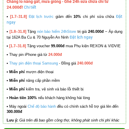
Chẳng lo nắng gắt, mưa giông - Ghé 24h sửa chữa chỉ từ
24.000đ!
Chi tiết
Đặt
•
[1.7–31.8]
Đặt lịch trước
giảm đến
10%
chi phí sửa chữa
ngay
–
•
[1.8–31.8]
Tặng
nón bảo hiểm 24hStore
trị giá
240.000đ
Áp dụng
Đặt lịch ngay
tại 162A Ba Cu & 70 Nguyễn An Ninh
•
[1.7–31.8]
Tặng voucher
99.000đ
mua Phụ kiện REXON & VIDVIE
•
Thay pin iPhone giá từ
24.000đ
•
Thay pin điện thoại Samsung
- Đồng giá
240.000đ
• Miễn phí
mượn điện thoại
• Miễn phí
nâng cấp phần mềm
•
Miễn phí
kiểm tra, vệ sinh và báo lỗi thiết bị
• Hoàn tiền 100%
nếu khách hàng không hài lòng
•
Máy ngoài
Chế độ bảo hành
đều có chính sách hỗ trợ giá lên đến
300.000đ
Lưu ý:
Giá trên đã bao gồm công thợ, không phát sinh chi phí khác