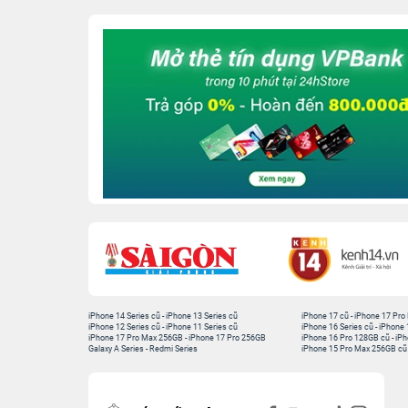
iPhone 14 Series cũ
-
iPhone 13 Series cũ
iPhone 17 cũ
-
iPhone 17 Pro
iPhone 12 Series cũ
-
iPhone 11 Series cũ
iPhone 16 Series cũ
-
iPhone 
iPhone 17 Pro Max 256GB
-
iPhone 17 Pro 256GB
iPhone 16 Pro 128GB cũ
-
iPh
Galaxy A Series
-
Redmi Series
iPhone 15 Pro Max 256GB cũ