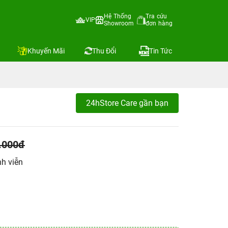
Hệ Thống
Tra cứu
VIP
Showroom
đơn hàng
Khuyến Mãi
Thu Đổi
Tin Tức
24hStore Care gần bạn
.000đ
h viễn