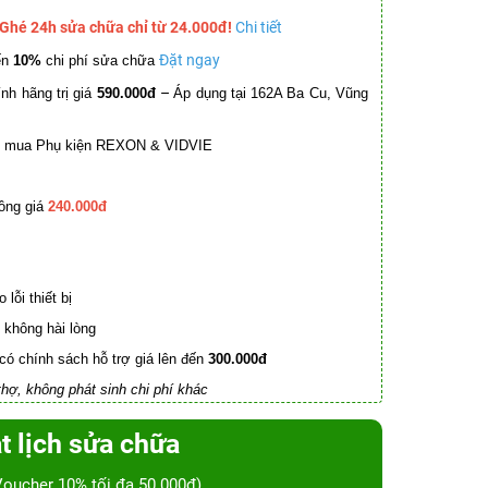
 Ghé 24h sửa chữa chỉ từ 24.000đ!
Chi tiết
Đặt ngay
ến
10%
chi phí sửa chữa
–
nh hãng trị giá
590.000đ
Áp dụng tại 162A Ba Cu, Vũng
mua Phụ kiện REXON & VIDVIE
ồng giá
240.000đ
lỗi thiết bị
không hài lòng
có chính sách hỗ trợ giá lên đến
300.000đ
hợ, không phát sinh chi phí khác
t lịch sửa chữa
Voucher 10% tối đa 50.000đ)