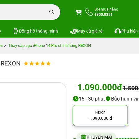
Gọi mua hàng
1900.0351
p
Đồng hồ thông minh
Máy cũ giá rẻ
Phụ kiện
es
Thay cáp sạc iPhone 14 Pro chính hãng REXON
g REXON
1.090.000đ
1.500
15 - 30 phút
Bảo hành vĩn
Rexon
1.090.000 đ
KHUYẾN MÃI