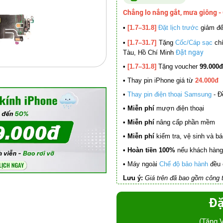
Chẳng lo nắng gắt, mưa giông -
•
[1.7–31.8]
Đặt lịch trước
giảm đ
•
[1.7–31.7]
Tặng
Cốc/Cáp sạc
chí
Đặt ngay
Tàu, Hồ Chí Minh
•
[1.7–31.8]
Tặng voucher
99.000đ
•
Thay pin iPhone giá từ
24.000đ
•
Thay pin điện thoại Samsung
- Đ
• Miễn phí
mượn điện thoại
• Miễn phí
nâng cấp phần mềm
•
Miễn phí
kiểm tra, vệ sinh và báo 
• Hoàn tiền 100%
nếu khách hàng 
•
Máy ngoài
Chế độ bảo hành
đều 
Lưu ý:
Giá trên đã bao gồm công t
Đặ
(Tặng 