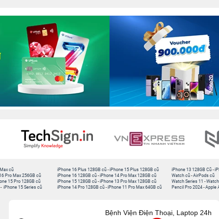
 Max cũ
iPhone 16 Plus 128GB cũ
-
iPhone 15 Plus 128GB cũ
iPhone 13 128GB Cũ
-
iP
16 Pro Max 256GB cũ
iPhone 16 128GB cũ
-
iPhone 14 Pro Max 128GB cũ
Watch cũ
-
AirPods cũ
one 15 Pro 128GB cũ
iPhone 15 128GB cũ
-
iPhone 13 Pro Max 128GB cũ
Watch Series 11
-
Watch
-
iPhone 15 Series cũ
iPhone 14 Pro 128GB cũ
-
iPhone 11 Pro Max 64GB cũ
Pencil Pro 2024
-
Apple 
Bệnh Viện Điện Thoại, Laptop 24h