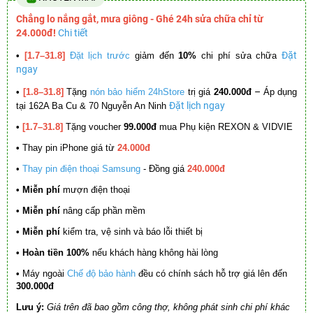
Chẳng lo nắng gắt, mưa giông - Ghé 24h sửa chữa chỉ từ
24.000đ!
Chi tiết
Đặt
•
[1.7–31.8]
Đặt lịch trước
giảm đến
10%
chi phí sửa chữa
ngay
–
•
[1.8–31.8]
Tặng
nón bảo hiểm 24hStore
trị giá
240.000đ
Áp dụng
Đặt lịch ngay
tại 162A Ba Cu & 70 Nguyễn An Ninh
•
[1.7–31.8]
Tặng voucher
99.000đ
mua Phụ kiện REXON & VIDVIE
•
Thay pin iPhone giá từ
24.000đ
•
Thay pin điện thoại Samsung
- Đồng giá
240.000đ
• Miễn phí
mượn điện thoại
• Miễn phí
nâng cấp phần mềm
•
Miễn phí
kiểm tra, vệ sinh và báo lỗi thiết bị
• Hoàn tiền 100%
nếu khách hàng không hài lòng
•
Máy ngoài
Chế độ bảo hành
đều có chính sách hỗ trợ giá lên đến
300.000đ
Lưu ý:
Giá trên đã bao gồm công thợ, không phát sinh chi phí khác