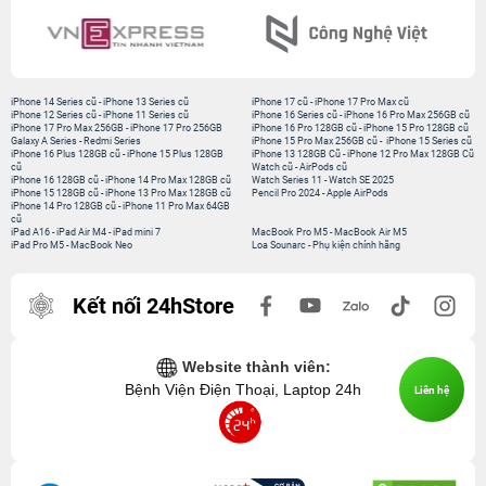
iPhone 14 Series cũ
-
iPhone 13 Series cũ
iPhone 17 cũ
-
iPhone 17 Pro Max cũ
iPhone 12 Series cũ
-
iPhone 11 Series cũ
iPhone 16 Series cũ
-
iPhone 16 Pro Max 256GB cũ
iPhone 17 Pro Max 256GB
-
iPhone 17 Pro 256GB
iPhone 16 Pro 128GB cũ
-
iPhone 15 Pro 128GB cũ
Galaxy A Series
-
Redmi Series
iPhone 15 Pro Max 256GB cũ
-
iPhone 15 Series cũ
iPhone 16 Plus 128GB cũ
-
iPhone 15 Plus 128GB
iPhone 13 128GB Cũ
-
iPhone 12 Pro Max 128GB Cũ
cũ
Watch cũ
-
AirPods cũ
iPhone 16 128GB cũ
-
iPhone 14 Pro Max 128GB cũ
Watch Series 11
-
Watch SE 2025
iPhone 15 128GB cũ
-
iPhone 13 Pro Max 128GB cũ
Pencil Pro 2024
-
Apple AirPods
iPhone 14 Pro 128GB cũ
-
iPhone 11 Pro Max 64GB
cũ
iPad A16
-
iPad Air M4
-
iPad mini 7
MacBook Pro M5
-
MacBook Air M5
iPad Pro M5
-
MacBook Neo
Loa Sounarc
-
Phụ kiện chính hãng
Kết nối 24hStore
Website thành viên:
Bệnh Viện Điện Thoại, Laptop 24h
Liên hệ