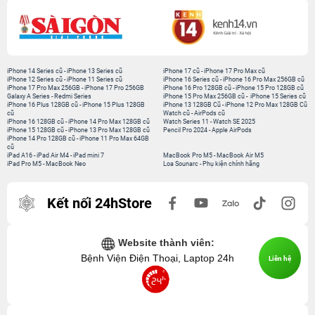
iPhone 14 Series cũ
-
iPhone 13 Series cũ
iPhone 17 cũ
-
iPhone 17 Pro Max cũ
iPhone 12 Series cũ
-
iPhone 11 Series cũ
iPhone 16 Series cũ
-
iPhone 16 Pro Max 256GB cũ
iPhone 17 Pro Max 256GB
-
iPhone 17 Pro 256GB
iPhone 16 Pro 128GB cũ
-
iPhone 15 Pro 128GB cũ
Galaxy A Series
-
Redmi Series
iPhone 15 Pro Max 256GB cũ
-
iPhone 15 Series cũ
iPhone 16 Plus 128GB cũ
-
iPhone 15 Plus 128GB
iPhone 13 128GB Cũ
-
iPhone 12 Pro Max 128GB Cũ
cũ
Watch cũ
-
AirPods cũ
iPhone 16 128GB cũ
-
iPhone 14 Pro Max 128GB cũ
Watch Series 11
-
Watch SE 2025
iPhone 15 128GB cũ
-
iPhone 13 Pro Max 128GB cũ
Pencil Pro 2024
-
Apple AirPods
iPhone 14 Pro 128GB cũ
-
iPhone 11 Pro Max 64GB
cũ
iPad A16
-
iPad Air M4
-
iPad mini 7
MacBook Pro M5
-
MacBook Air M5
iPad Pro M5
-
MacBook Neo
Loa Sounarc
-
Phụ kiện chính hãng
Kết nối 24hStore
Website thành viên:
Bệnh Viện Điện Thoại, Laptop 24h
Liên hệ