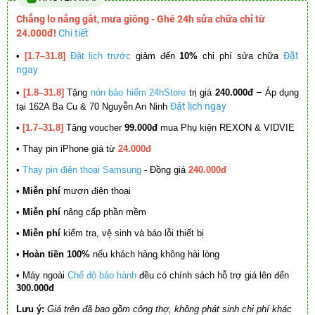
Chẳng lo nắng gắt, mưa giông - Ghé 24h sửa chữa chỉ từ
24.000đ!
Chi tiết
Đặt
•
[1.7–31.8]
Đặt lịch trước
giảm đến
10%
chi phí sửa chữa
ngay
–
•
[1.8–31.8]
Tặng
nón bảo hiểm 24hStore
trị giá
240.000đ
Áp dụng
Đặt lịch ngay
tại 162A Ba Cu & 70 Nguyễn An Ninh
•
[1.7–31.8]
Tặng voucher
99.000đ
mua Phụ kiện REXON & VIDVIE
•
Thay pin iPhone giá từ
24.000đ
•
Thay pin điện thoại Samsung
- Đồng giá
240.000đ
• Miễn phí
mượn điện thoại
• Miễn phí
nâng cấp phần mềm
•
Miễn phí
kiểm tra, vệ sinh và báo lỗi thiết bị
• Hoàn tiền 100%
nếu khách hàng không hài lòng
•
Máy ngoài
Chế độ bảo hành
đều có chính sách hỗ trợ giá lên đến
300.000đ
Lưu ý:
Giá trên đã bao gồm công thợ, không phát sinh chi phí khác