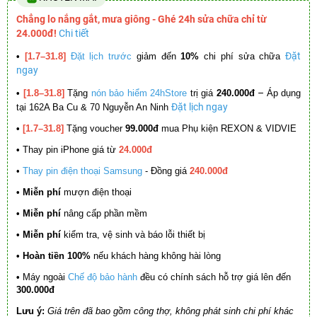
Chẳng lo nắng gắt, mưa giông - Ghé 24h sửa chữa chỉ từ
24.000đ!
Chi tiết
Đặt
•
[1.7–31.8]
Đặt lịch trước
giảm đến
10%
chi phí sửa chữa
ngay
–
•
[1.8–31.8]
Tặng
nón bảo hiểm 24hStore
trị giá
240.000đ
Áp dụng
Đặt lịch ngay
tại 162A Ba Cu & 70 Nguyễn An Ninh
•
[1.7–31.8]
Tặng voucher
99.000đ
mua Phụ kiện REXON & VIDVIE
•
Thay pin iPhone giá từ
24.000đ
•
Thay pin điện thoại Samsung
- Đồng giá
240.000đ
• Miễn phí
mượn điện thoại
• Miễn phí
nâng cấp phần mềm
•
Miễn phí
kiểm tra, vệ sinh và báo lỗi thiết bị
• Hoàn tiền 100%
nếu khách hàng không hài lòng
•
Máy ngoài
Chế độ bảo hành
đều có chính sách hỗ trợ giá lên đến
300.000đ
Lưu ý:
Giá trên đã bao gồm công thợ, không phát sinh chi phí khác