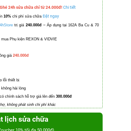
 Ghé 24h sửa chữa chỉ từ 24.000đ!
Chi tiết
Đặt ngay
ến
10%
chi phí sửa chữa
–
4hStore
trị giá
240.000đ
Áp dụng tại 162A Ba Cu & 70
mua Phụ kiện REXON & VIDVIE
ồng giá
240.000đ
lỗi thiết bị
không hài lòng
có chính sách hỗ trợ giá lên đến
300.000đ
hợ, không phát sinh chi phí khác
t lịch sửa chữa
Voucher 10% tối đa 50.000đ)