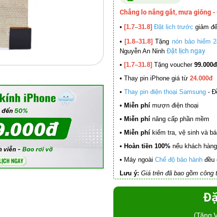
Chẳng lo nắng gắt, mưa giông -
•
[1.7–31.8]
Đặt lịch trước
giảm đ
•
[1.8–31.8]
Tặng
nón bảo hiểm 2
Đặt lịch ngay
Nguyễn An Ninh
•
[1.7–31.8]
Tặng voucher
99.000đ
•
Thay pin iPhone giá từ
24.000đ
•
Thay pin điện thoại Samsung
- Đ
• Miễn phí
mượn điện thoại
• Miễn phí
nâng cấp phần mềm
•
Miễn phí
kiểm tra, vệ sinh và báo 
• Hoàn tiền 100%
nếu khách hàng 
•
Máy ngoài
Chế độ bảo hành
đều 
Lưu ý:
Giá trên đã bao gồm công t
Đặ
(Tặng 