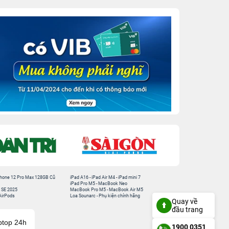
hone 12 Pro Max 128GB Cũ
iPad A16
-
iPad Air M4
-
iPad mini 7
iPad Pro M5
-
MacBook Neo
 SE 2025
MacBook Pro M5
-
MacBook Air M5
AirPods
Loa Sounarc
-
Phụ kiện chính hãng
Quay về
đầu trang
ptop 24h
1900 0351