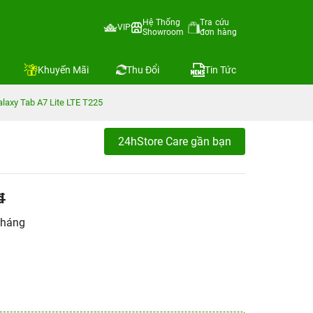
Hệ Thống
Tra cứu
VIP
Showroom
đơn hàng
Khuyến Mãi
Thu Đổi
Tin Tức
axy Tab A7 Lite LTE T225
24hStore Care gần bạn
đ
tháng