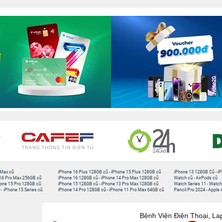
 Max cũ
iPhone 16 Plus 128GB cũ
-
iPhone 15 Plus 128GB cũ
iPhone 13 128GB Cũ
-
iP
16 Pro Max 256GB cũ
iPhone 16 128GB cũ
-
iPhone 14 Pro Max 128GB cũ
Watch cũ
-
AirPods cũ
one 15 Pro 128GB cũ
iPhone 15 128GB cũ
-
iPhone 13 Pro Max 128GB cũ
Watch Series 11
-
Watch
-
iPhone 15 Series cũ
iPhone 14 Pro 128GB cũ
-
iPhone 11 Pro Max 64GB cũ
Pencil Pro 2024
-
Apple 
Bệnh Viện Điện Thoại, La