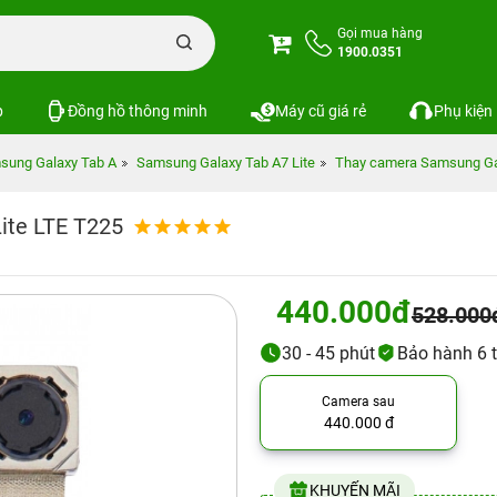
Gọi mua hàng
1900.0351
p
Đồng hồ thông minh
Máy cũ giá rẻ
Phụ kiện
sung Galaxy Tab A
Samsung Galaxy Tab A7 Lite
Thay camera Samsung Gal
ite LTE T225
440.000đ
528.000
30 - 45 phút
Bảo hành 6 
Camera sau
440.000 đ
KHUYẾN MÃI