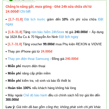
Chẳng lo nắng gắt, mưa giông - Ghé 24h sửa chữa chỉ từ
24.000đ!
Chi tiết
Đặt
•
[1.7–31.8]
Đặt lịch trước
giảm đến
10%
chi phí sửa chữa
ngay
–
•
[1.8–31.8]
Tặng
nón bảo hiểm 24hStore
trị giá
240.000đ
Áp dụng
Đặt lịch ngay
tại 162A Ba Cu & 70 Nguyễn An Ninh
•
[1.7–31.8]
Tặng voucher
99.000đ
mua Phụ kiện REXON & VIDVIE
•
Thay pin iPhone giá từ
24.000đ
•
Thay pin điện thoại Samsung
- Đồng giá
240.000đ
• Miễn phí
mượn điện thoại
• Miễn phí
nâng cấp phần mềm
•
Miễn phí
kiểm tra, vệ sinh và báo lỗi thiết bị
• Hoàn tiền 100%
nếu khách hàng không hài lòng
•
Máy ngoài
Chế độ bảo hành
đều có chính sách hỗ trợ giá lên đến
300.000đ
Lưu ý:
Giá trên đã bao gồm công thợ, không phát sinh chi phí khác