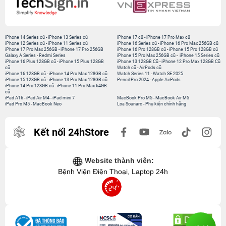
iPhone 14 Series cũ
-
iPhone 13 Series cũ
iPhone 17 cũ
-
iPhone 17 Pro Max cũ
iPhone 12 Series cũ
-
iPhone 11 Series cũ
iPhone 16 Series cũ
-
iPhone 16 Pro Max 256GB cũ
iPhone 17 Pro Max 256GB
-
iPhone 17 Pro 256GB
iPhone 16 Pro 128GB cũ
-
iPhone 15 Pro 128GB cũ
Galaxy A Series
-
Redmi Series
iPhone 15 Pro Max 256GB cũ
-
iPhone 15 Series cũ
iPhone 16 Plus 128GB cũ
-
iPhone 15 Plus 128GB
iPhone 13 128GB Cũ
-
iPhone 12 Pro Max 128GB Cũ
cũ
Watch cũ
-
AirPods cũ
iPhone 16 128GB cũ
-
iPhone 14 Pro Max 128GB cũ
Watch Series 11
-
Watch SE 2025
iPhone 15 128GB cũ
-
iPhone 13 Pro Max 128GB cũ
Pencil Pro 2024
-
Apple AirPods
iPhone 14 Pro 128GB cũ
-
iPhone 11 Pro Max 64GB
cũ
iPad A16
-
iPad Air M4
-
iPad mini 7
MacBook Pro M5
-
MacBook Air M5
iPad Pro M5
-
MacBook Neo
Loa Sounarc
-
Phụ kiện chính hãng
Kết nối 24hStore
Website thành viên:
Bệnh Viện Điện Thoại, Laptop 24h