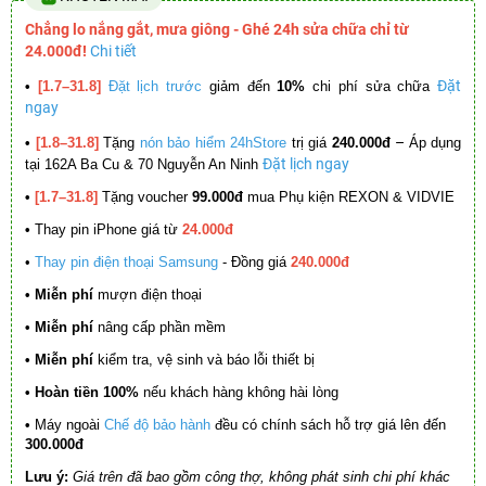
Chẳng lo nắng gắt, mưa giông - Ghé 24h sửa chữa chỉ từ
24.000đ!
Chi tiết
Đặt
•
[1.7–31.8]
Đặt lịch trước
giảm đến
10%
chi phí sửa chữa
ngay
–
•
[1.8–31.8]
Tặng
nón bảo hiểm 24hStore
trị giá
240.000đ
Áp dụng
Đặt lịch ngay
tại 162A Ba Cu & 70 Nguyễn An Ninh
•
[1.7–31.8]
Tặng voucher
99.000đ
mua Phụ kiện REXON & VIDVIE
•
Thay pin iPhone giá từ
24.000đ
•
Thay pin điện thoại Samsung
- Đồng giá
240.000đ
• Miễn phí
mượn điện thoại
• Miễn phí
nâng cấp phần mềm
•
Miễn phí
kiểm tra, vệ sinh và báo lỗi thiết bị
• Hoàn tiền 100%
nếu khách hàng không hài lòng
•
Máy ngoài
Chế độ bảo hành
đều có chính sách hỗ trợ giá lên đến
300.000đ
Lưu ý:
Giá trên đã bao gồm công thợ, không phát sinh chi phí khác