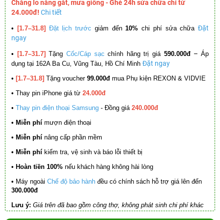
Chẳng lo nắng gắt, mưa giông - Ghé 24h sửa chữa chỉ từ
24.000đ!
Chi tiết
Đặt
•
[1.7–31.8]
Đặt lịch trước
giảm đến
10%
chi phí sửa chữa
ngay
–
•
[1.7–31.7]
Tặng
Cốc/Cáp sạc
chính hãng trị giá
590.000đ
Áp
Đặt ngay
dụng tại 162A Ba Cu, Vũng Tàu, Hồ Chí Minh
•
[1.7–31.8]
Tặng voucher
99.000đ
mua Phụ kiện REXON & VIDVIE
•
Thay pin iPhone giá từ
24.000đ
•
Thay pin điện thoại Samsung
- Đồng giá
240.000đ
• Miễn phí
mượn điện thoại
• Miễn phí
nâng cấp phần mềm
•
Miễn phí
kiểm tra, vệ sinh và báo lỗi thiết bị
• Hoàn tiền 100%
nếu khách hàng không hài lòng
•
Máy ngoài
Chế độ bảo hành
đều có chính sách hỗ trợ giá lên đến
300.000đ
Lưu ý:
Giá trên đã bao gồm công thợ, không phát sinh chi phí khác