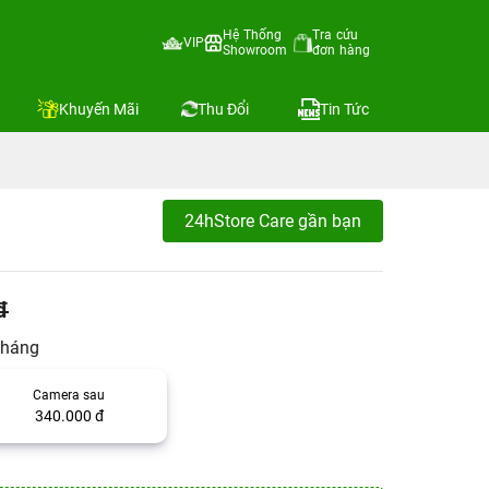
Hệ Thống
Tra cứu
VIP
Showroom
đơn hàng
Khuyến Mãi
Thu Đổi
Tin Tức
24hStore Care gần bạn
đ
tháng
Camera sau
340.000 đ