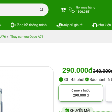
Gọi mua hàng
1900.0351
p
Đồng hồ thông minh
Máy cũ giá rẻ
Phụ kiện
 A76
Thay camera Oppo A76
290.000đ
348.000
30 - 45 phút
Bảo hành 6 
Camera trước
290.000 đ
KHUYẾN MÃI