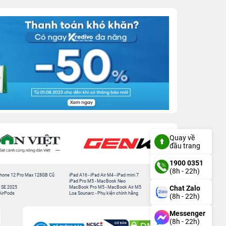
Quay về
đầu trang
1900 0351
(8h - 22h)
hone 12 Pro Max 128GB Cũ
iPad A16
-
iPad Air M4
-
iPad mini 7
iPad Pro M5
-
MacBook Neo
Chat Zalo
 SE 2025
MacBook Pro M5
-
MacBook Air M5
AirPods
Loa Sounarc
-
Phụ kiện chính hãng
(8h - 22h)
Messenger
(8h - 22h)