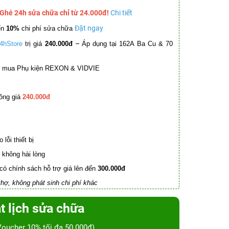
 Ghé 24h sửa chữa chỉ từ 24.000đ!
Chi tiết
Đặt ngay
ến
10%
chi phí sửa chữa
–
4hStore
trị giá
240.000đ
Áp dụng tại 162A Ba Cu & 70
mua Phụ kiện REXON & VIDVIE
ồng giá
240.000đ
lỗi thiết bị
không hài lòng
có chính sách hỗ trợ giá lên đến
300.000đ
hợ, không phát sinh chi phí khác
t lịch sửa chữa
Voucher 10% tối đa 50.000đ)