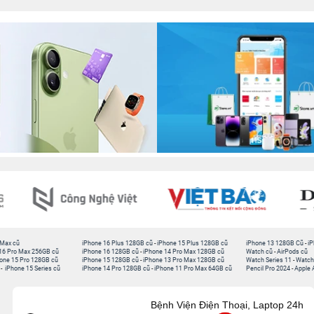
 Max cũ
iPhone 16 Plus 128GB cũ
-
iPhone 15 Plus 128GB cũ
iPhone 13 128GB Cũ
-
iP
16 Pro Max 256GB cũ
iPhone 16 128GB cũ
-
iPhone 14 Pro Max 128GB cũ
Watch cũ
-
AirPods cũ
one 15 Pro 128GB cũ
iPhone 15 128GB cũ
-
iPhone 13 Pro Max 128GB cũ
Watch Series 11
-
Watch
-
iPhone 15 Series cũ
iPhone 14 Pro 128GB cũ
-
iPhone 11 Pro Max 64GB cũ
Pencil Pro 2024
-
Apple 
Bệnh Viện Điện Thoại, Laptop 24h