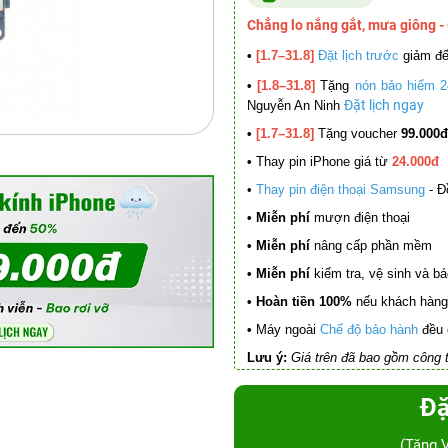
Chẳng lo nắng gắt, mưa giông -
•
[1.7–31.8]
Đặt lịch trước
giảm đ
•
[1.8–31.8]
Tặng
nón bảo hiểm 2
Đặt lịch ngay
Nguyễn An Ninh
•
[1.7–31.8]
Tặng voucher
99.000đ
•
Thay pin iPhone giá từ
24.000đ
•
Thay pin điện thoại Samsung
- Đ
• Miễn phí
mượn điện thoại
• Miễn phí
nâng cấp phần mềm
•
Miễn phí
kiểm tra, vệ sinh và báo 
• Hoàn tiền 100%
nếu khách hàng 
•
Máy ngoài
Chế độ bảo hành
đều 
Lưu ý:
Giá trên đã bao gồm công t
Đặ
(Tặng 