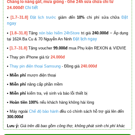
Chẳng lo nắng gắt, mưa giông - Ghé 24h sửa chữa chỉ từ
24.000đ!
Chi tiết
Đặt
•
[1.7–31.8]
Đặt lịch trước
giảm đến
10%
chi phí sửa chữa
ngay
–
•
[1.8–31.8]
Tặng
nón bảo hiểm 24hStore
trị giá
240.000đ
Áp dụng
Đặt lịch ngay
tại 162A Ba Cu & 70 Nguyễn An Ninh
•
[1.7–31.8]
Tặng voucher
99.000đ
mua Phụ kiện REXON & VIDVIE
•
Thay pin iPhone giá từ
24.000đ
•
Thay pin điện thoại Samsung
- Đồng giá
240.000đ
• Miễn phí
mượn điện thoại
• Miễn phí
nâng cấp phần mềm
•
Miễn phí
kiểm tra, vệ sinh và báo lỗi thiết bị
• Hoàn tiền 100%
nếu khách hàng không hài lòng
•
Máy ngoài
Chế độ bảo hành
đều có chính sách hỗ trợ giá lên đến
300.000đ
Lưu ý:
Giá trên đã bao gồm công thợ, không phát sinh chi phí khác