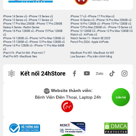
iPhone 14 Series cũ
-
iPhone 13 Series cũ
iPhone 17 cũ
-
iPhone 17 Pro Max cũ
iPhone 12 Series cũ
-
iPhone 11 Series cũ
iPhone 16 Series cũ
-
iPhone 16 Pro Max 256GB cũ
iPhone 17 Pro Max 256GB
-
iPhone 17 Pro 256GB
iPhone 16 Pro 128GB cũ
-
iPhone 15 Pro 128GB cũ
Galaxy A Series
-
Redmi Series
iPhone 15 Pro Max 256GB cũ
-
iPhone 15 Series cũ
iPhone 16 Plus 128GB cũ
-
iPhone 15 Plus 128GB
iPhone 13 128GB Cũ
-
iPhone 12 Pro Max 128GB Cũ
cũ
Watch cũ
-
AirPods cũ
iPhone 16 128GB cũ
-
iPhone 14 Pro Max 128GB cũ
Watch Series 11
-
Watch SE 2025
iPhone 15 128GB cũ
-
iPhone 13 Pro Max 128GB cũ
Pencil Pro 2024
-
Apple AirPods
iPhone 14 Pro 128GB cũ
-
iPhone 11 Pro Max 64GB
cũ
iPad A16
-
iPad Air M4
-
iPad mini 7
MacBook Pro M5
-
MacBook Air M5
iPad Pro M5
-
MacBook Neo
Loa Sounarc
-
Phụ kiện chính hãng
Kết nối 24hStore
Website thành viên:
Bệnh Viện Điện Thoại, Laptop 24h
Liên hệ