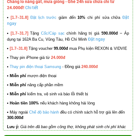
Chẳng lo nắng gắt, mưa giông - Ghé 24h sửa chữa chỉ từ
24.000đ!
Chi tiết
Đặt
•
[1.7–31.8]
Đặt lịch trước
giảm đến
10%
chi phí sửa chữa
ngay
–
•
[1.7–31.7]
Tặng
Cốc/Cáp sạc
chính hãng trị giá
590.000đ
Áp
Đặt ngay
dụng tại 162A Ba Cu, Vũng Tàu, Hồ Chí Minh
•
[1.7–31.8]
Tặng voucher
99.000đ
mua Phụ kiện REXON & VIDVIE
•
Thay pin iPhone giá từ
24.000đ
•
Thay pin điện thoại Samsung
- Đồng giá
240.000đ
• Miễn phí
mượn điện thoại
• Miễn phí
nâng cấp phần mềm
•
Miễn phí
kiểm tra, vệ sinh và báo lỗi thiết bị
• Hoàn tiền 100%
nếu khách hàng không hài lòng
•
Máy ngoài
Chế độ bảo hành
đều có chính sách hỗ trợ giá lên đến
300.000đ
Lưu ý:
Giá trên đã bao gồm công thợ, không phát sinh chi phí khác