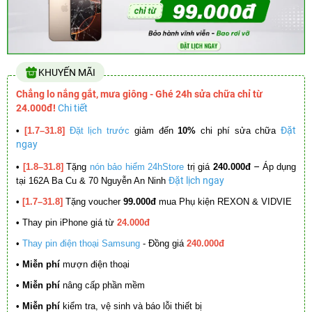
KHUYẾN MÃI
Chẳng lo nắng gắt, mưa giông - Ghé 24h sửa chữa chỉ từ
24.000đ!
Chi tiết
Đặt
•
[1.7–31.8]
Đặt lịch trước
giảm đến
10%
chi phí sửa chữa
ngay
–
•
[1.8–31.8]
Tặng
nón bảo hiểm 24hStore
trị giá
240.000đ
Áp dụng
Đặt lịch ngay
tại 162A Ba Cu & 70 Nguyễn An Ninh
•
[1.7–31.8]
Tặng voucher
99.000đ
mua Phụ kiện REXON & VIDVIE
•
Thay pin iPhone giá từ
24.000đ
•
Thay pin điện thoại Samsung
- Đồng giá
240.000đ
• Miễn phí
mượn điện thoại
• Miễn phí
nâng cấp phần mềm
•
Miễn phí
kiểm tra, vệ sinh và báo lỗi thiết bị