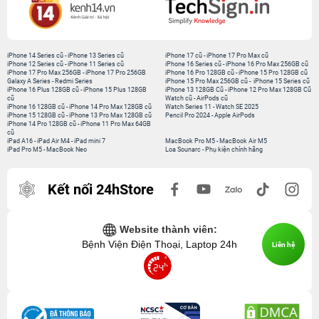
iPhone 14 Series cũ
-
iPhone 13 Series cũ
iPhone 17 cũ
-
iPhone 17 Pro Max cũ
iPhone 12 Series cũ
-
iPhone 11 Series cũ
iPhone 16 Series cũ
-
iPhone 16 Pro Max 256GB cũ
iPhone 17 Pro Max 256GB
-
iPhone 17 Pro 256GB
iPhone 16 Pro 128GB cũ
-
iPhone 15 Pro 128GB cũ
Galaxy A Series
-
Redmi Series
iPhone 15 Pro Max 256GB cũ
-
iPhone 15 Series cũ
iPhone 16 Plus 128GB cũ
-
iPhone 15 Plus 128GB
iPhone 13 128GB Cũ
-
iPhone 12 Pro Max 128GB Cũ
cũ
Watch cũ
-
AirPods cũ
iPhone 16 128GB cũ
-
iPhone 14 Pro Max 128GB cũ
Watch Series 11
-
Watch SE 2025
iPhone 15 128GB cũ
-
iPhone 13 Pro Max 128GB cũ
Pencil Pro 2024
-
Apple AirPods
iPhone 14 Pro 128GB cũ
-
iPhone 11 Pro Max 64GB
cũ
iPad A16
-
iPad Air M4
-
iPad mini 7
MacBook Pro M5
-
MacBook Air M5
iPad Pro M5
-
MacBook Neo
Loa Sounarc
-
Phụ kiện chính hãng
Kết nối 24hStore
Website thành viên:
Bệnh Viện Điện Thoại, Laptop 24h
Liên hệ