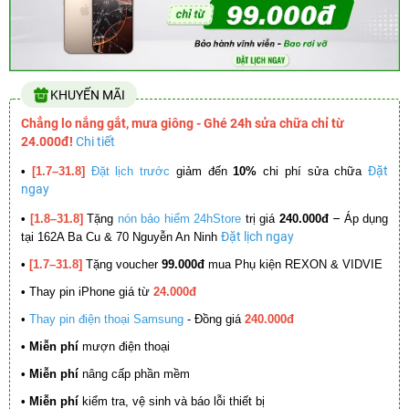
KHUYẾN MÃI
Chẳng lo nắng gắt, mưa giông - Ghé 24h sửa chữa chỉ từ
24.000đ!
Chi tiết
Đặt
•
[1.7–31.8]
Đặt lịch trước
giảm đến
10%
chi phí sửa chữa
ngay
–
•
[1.8–31.8]
Tặng
nón bảo hiểm 24hStore
trị giá
240.000đ
Áp dụng
Đặt lịch ngay
tại 162A Ba Cu & 70 Nguyễn An Ninh
•
[1.7–31.8]
Tặng voucher
99.000đ
mua Phụ kiện REXON & VIDVIE
•
Thay pin iPhone giá từ
24.000đ
•
Thay pin điện thoại Samsung
- Đồng giá
240.000đ
• Miễn phí
mượn điện thoại
• Miễn phí
nâng cấp phần mềm
•
Miễn phí
kiểm tra, vệ sinh và báo lỗi thiết bị