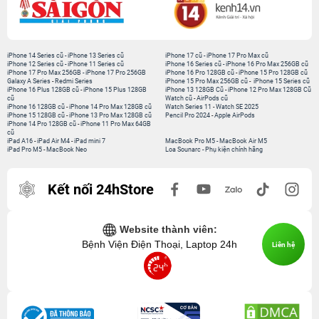
iPhone 14 Series cũ
-
iPhone 13 Series cũ
iPhone 17 cũ
-
iPhone 17 Pro Max cũ
iPhone 12 Series cũ
-
iPhone 11 Series cũ
iPhone 16 Series cũ
-
iPhone 16 Pro Max 256GB cũ
iPhone 17 Pro Max 256GB
-
iPhone 17 Pro 256GB
iPhone 16 Pro 128GB cũ
-
iPhone 15 Pro 128GB cũ
Galaxy A Series
-
Redmi Series
iPhone 15 Pro Max 256GB cũ
-
iPhone 15 Series cũ
iPhone 16 Plus 128GB cũ
-
iPhone 15 Plus 128GB
iPhone 13 128GB Cũ
-
iPhone 12 Pro Max 128GB Cũ
cũ
Watch cũ
-
AirPods cũ
iPhone 16 128GB cũ
-
iPhone 14 Pro Max 128GB cũ
Watch Series 11
-
Watch SE 2025
iPhone 15 128GB cũ
-
iPhone 13 Pro Max 128GB cũ
Pencil Pro 2024
-
Apple AirPods
iPhone 14 Pro 128GB cũ
-
iPhone 11 Pro Max 64GB
cũ
iPad A16
-
iPad Air M4
-
iPad mini 7
MacBook Pro M5
-
MacBook Air M5
iPad Pro M5
-
MacBook Neo
Loa Sounarc
-
Phụ kiện chính hãng
Kết nối 24hStore
Website thành viên:
Bệnh Viện Điện Thoại, Laptop 24h
Liên hệ