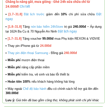
Chẳng lo nắng gắt, mưa giông - Ghé 24h sửa chữa chỉ từ
24.000đ!
Chi tiết
Đặt
•
[1.7–31.8]
Đặt lịch trước
giảm đến
10%
chi phí sửa chữa
ngay
–
•
[1.8–31.8]
Tặng
nón bảo hiểm 24hStore
trị giá
240.000đ
Áp dụng
Đặt lịch ngay
tại 162A Ba Cu & 70 Nguyễn An Ninh
•
[1.7–31.8]
Tặng voucher
99.000đ
mua Phụ kiện REXON & VIDVIE
•
Thay pin iPhone giá từ
24.000đ
•
Thay pin điện thoại Samsung
- Đồng giá
240.000đ
• Miễn phí
mượn điện thoại
• Miễn phí
nâng cấp phần mềm
•
Miễn phí
kiểm tra, vệ sinh và báo lỗi thiết bị
• Hoàn tiền 100%
nếu khách hàng không hài lòng
•
Máy ngoài
Chế độ bảo hành
đều có chính sách hỗ trợ giá lên đến
300.000đ
Lưu ý:
Giá trên đã bao gồm công thợ, không phát sinh chi phí khác