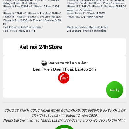
Galaxy A Series
-
Redmi Series
iPhone 15 Pro Max 256GB cũ
-
iPhone 15 Series cũ
iPhone 16 Plus 128GB cũ
-
iPhone 15 Plus 128GB
iPhone 13 128GB Cũ
-
iPhone 12 Pro Max 128GB Cũ
cũ
Watch cũ
-
AirPods cũ
iPhone 16 128GB cũ
-
iPhone 14 Pro Max 128GB cũ
Watch Series 11
-
Watch SE 2025
iPhone 15 128GB cũ
-
iPhone 13 Pro Max 128GB cũ
Pencil Pro 2024
-
Apple AirPods
iPhone 14 Pro 128GB cũ
-
iPhone 11 Pro Max 64GB
cũ
iPad A16
-
iPad Air M4
-
iPad mini 7
MacBook Pro M5
-
MacBook Air M5
iPad Pro M5
-
MacBook Neo
Loa Sounarc
-
Phụ kiện chính hãng
Kết nối 24hStore
Website thành viên:
Bệnh Viện Điện Thoại, Laptop 24h
Liên hệ
CÔNG TY TNHH CÔNG NGHỆ ISTAR GCNDKHKD: 0316635415 do Sở KH & ĐT
TP. HCM cấp ngày 11 tháng 12 năm 2020.
Người Đại Diện: Hồ Tác Thành. Địa chỉ: 389 Quang Trung, Gò Vấp, Hồ Chí Minh.