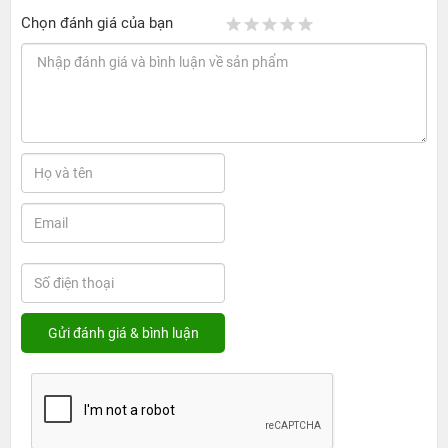
ứng iPhone 17 Pro với mức giá cạnh tranh và hợp lý. Để
Chọn đánh giá của bạn
biết thêm chi tiết về chi phí và các chương trình ưu đãi
hiện hành, quý khách vui lòng liên hệ qua
hotline
1900.0351
để được tư vấn và hỗ trợ kịp thời.
Thời gian thay cảm ứng thường dao động từ
1 đến 2 giờ
,
tùy vào tình trạng thiết bị và lượng khách hàng tại trung
tâm.
2. Nguyên nhân dẫn đến tình trạng thay cảm