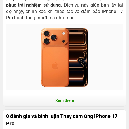
phục trải nghiệm sử dụng.
Dịch vụ này giúp bạn lấy lại
độ nhạy, chính xác khi thao tác và đảm bảo iPhone 17
Pro hoạt động mượt mà như mới.
Địa chỉ thay cảm ứng iPhone 17 Pro uy tín tại
Xem thêm
TP. HCM
0 đánh giá và bình luận
Thay cảm ứng iPhone 17
1. Giá cả và thời gian sửa chữa tại 24hStore
Pro
Hiện tại,
24hStore
đang cung cấp dịch vụ thay cảm