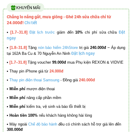
KHUYẾN MÃI
Chẳng lo nắng gắt, mưa giông - Ghé 24h sửa chữa chỉ từ
24.000đ!
Chi tiết
Đặt
•
[1.7–31.8]
Đặt lịch trước
giảm đến
10%
chi phí sửa chữa
ngay
–
•
[1.8–31.8]
Tặng
nón bảo hiểm 24hStore
trị giá
240.000đ
Áp dụng
Đặt lịch ngay
tại 162A Ba Cu & 70 Nguyễn An Ninh
•
[1.7–31.8]
Tặng voucher
99.000đ
mua Phụ kiện REXON & VIDVIE
•
Thay pin iPhone giá từ
24.000đ
•
Thay pin điện thoại Samsung
- Đồng giá
240.000đ
• Miễn phí
mượn điện thoại
• Miễn phí
nâng cấp phần mềm
•
Miễn phí
kiểm tra, vệ sinh và báo lỗi thiết bị
• Hoàn tiền 100%
nếu khách hàng không hài lòng
•
Máy ngoài
Chế độ bảo hành
đều có chính sách hỗ trợ giá lên đến
300.000đ