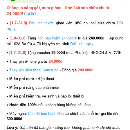
Chẳng lo nắng gắt, mưa giông - Ghé 24h sửa chữa chỉ từ
24.000đ!
Chi tiết
Đặt
•
[1.7–31.8]
Đặt lịch trước
giảm đến
10%
chi phí sửa chữa
ngay
–
•
[1.8–31.8]
Tặng
nón bảo hiểm 24hStore
trị giá
240.000đ
Áp dụng
Đặt lịch ngay
tại 162A Ba Cu & 70 Nguyễn An Ninh
•
[1.7–31.8]
Tặng voucher
99.000đ
mua Phụ kiện REXON & VIDVIE
•
Thay pin iPhone giá từ
24.000đ
•
Thay pin điện thoại Samsung
- Đồng giá
240.000đ
• Miễn phí
mượn điện thoại
• Miễn phí
nâng cấp phần mềm
•
Miễn phí
kiểm tra, vệ sinh và báo lỗi thiết bị
• Hoàn tiền 100%
nếu khách hàng không hài lòng
•
Máy ngoài
Chế độ bảo hành
đều có chính sách hỗ trợ giá lên đến
300.000đ
Lưu ý:
Giá trên đã bao gồm công thợ, không phát sinh chi phí khác