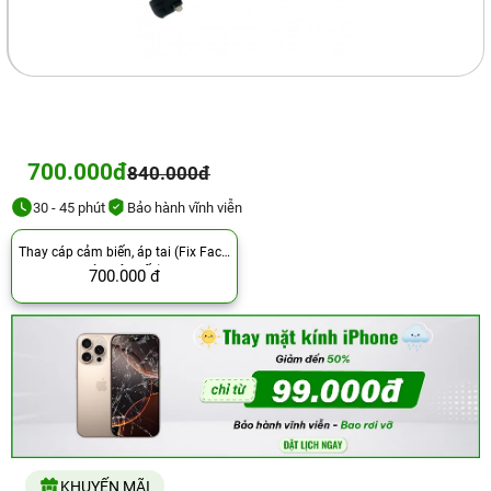
700.000đ
840.000đ
30 - 45 phút
Bảo hành vĩnh viễn
Thay cáp cảm biến, áp tai (Fix Face,
còn dây gốc)
700.000 đ
KHUYẾN MÃI