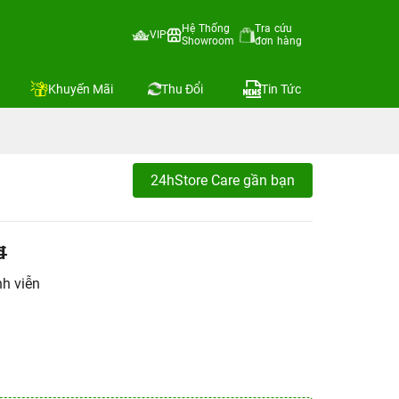
Hệ Thống
Tra cứu
VIP
Showroom
đơn hàng
Khuyến Mãi
Thu Đổi
Tin Tức
24hStore Care gần bạn
đ
h viễn