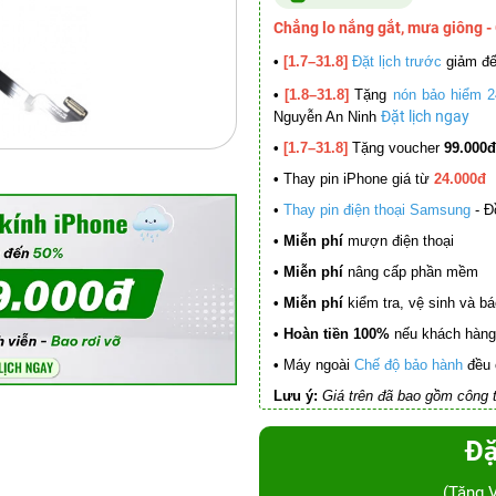
Chẳng lo nắng gắt, mưa giông -
•
[1.7–31.8]
Đặt lịch trước
giảm đ
•
[1.8–31.8]
Tặng
nón bảo hiểm 2
Đặt lịch ngay
Nguyễn An Ninh
•
[1.7–31.8]
Tặng voucher
99.000đ
•
Thay pin iPhone giá từ
24.000đ
•
Thay pin điện thoại Samsung
- Đ
• Miễn phí
mượn điện thoại
• Miễn phí
nâng cấp phần mềm
•
Miễn phí
kiểm tra, vệ sinh và báo 
• Hoàn tiền 100%
nếu khách hàng 
•
Máy ngoài
Chế độ bảo hành
đều 
Lưu ý:
Giá trên đã bao gồm công t
Đặ
(Tặng 