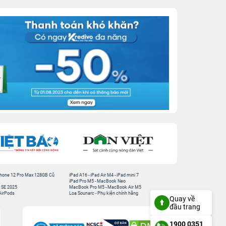
hone 12 Pro Max 128GB Cũ
iPad A16
-
iPad Air M4
-
iPad mini 7
iPad Pro M5
-
MacBook Neo
 SE 2025
MacBook Pro M5
-
MacBook Air M5
AirPods
Loa Sounarc
-
Phụ kiện chính hãng
Quay về
đầu trang
1900 0351