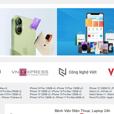
 Max cũ
iPhone 16 Plus 128GB cũ
-
iPhone 15 Plus 128GB cũ
iPhone 13 128GB Cũ
-
iP
16 Pro Max 256GB cũ
iPhone 16 128GB cũ
-
iPhone 14 Pro Max 128GB cũ
Watch cũ
-
AirPods cũ
one 15 Pro 128GB cũ
iPhone 15 128GB cũ
-
iPhone 13 Pro Max 128GB cũ
Watch Series 11
-
Watch
-
iPhone 15 Series cũ
iPhone 14 Pro 128GB cũ
-
iPhone 11 Pro Max 64GB cũ
Pencil Pro 2024
-
Apple 
Bệnh Viện Điện Thoại, Laptop 24h