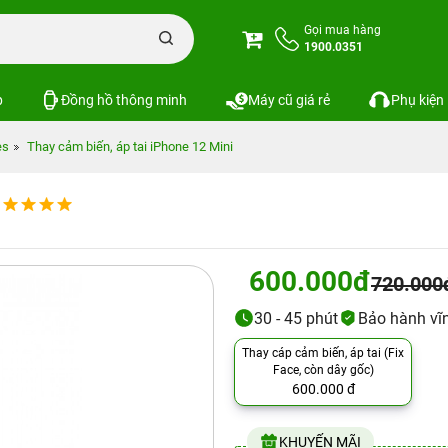
Gọi mua hàng
1900.0351
p
Đồng hồ thông minh
Máy cũ giá rẻ
Phụ kiện
es
Thay cảm biến, áp tai iPhone 12 Mini
600.000đ
720.000
30 - 45 phút
Bảo hành vĩn
Thay cáp cảm biến, áp tai (Fix
Face, còn dây gốc)
600.000 đ
KHUYẾN MÃI