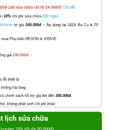
 Ghé 24h sửa chữa chỉ từ 24.000đ!
Chi tiết
Đặt ngay
ến
10%
chi phí sửa chữa
–
4hStore
trị giá
240.000đ
Áp dụng tại 162A Ba Cu & 70
mua Phụ kiện REXON & VIDVIE
ồng giá
240.000đ
lỗi thiết bị
không hài lòng
có chính sách hỗ trợ giá lên đến
300.000đ
hợ, không phát sinh chi phí khác
t lịch sửa chữa
Voucher 10% tối đa 50.000đ)