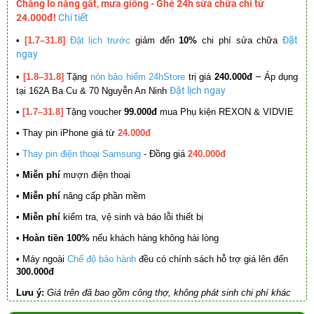
Chẳng lo nắng gắt, mưa giông - Ghé 24h sửa chữa chỉ từ
24.000đ!
Chi tiết
Đặt
•
[1.7–31.8]
Đặt lịch trước
giảm đến
10%
chi phí sửa chữa
ngay
–
•
[1.8–31.8]
Tặng
nón bảo hiểm 24hStore
trị giá
240.000đ
Áp dụng
Đặt lịch ngay
tại 162A Ba Cu & 70 Nguyễn An Ninh
•
[1.7–31.8]
Tặng voucher
99.000đ
mua Phụ kiện REXON & VIDVIE
•
Thay pin iPhone giá từ
24.000đ
•
Thay pin điện thoại Samsung
- Đồng giá
240.000đ
• Miễn phí
mượn điện thoại
• Miễn phí
nâng cấp phần mềm
•
Miễn phí
kiểm tra, vệ sinh và báo lỗi thiết bị
• Hoàn tiền 100%
nếu khách hàng không hài lòng
•
Máy ngoài
Chế độ bảo hành
đều có chính sách hỗ trợ giá lên đến
300.000đ
Lưu ý:
Giá trên đã bao gồm công thợ, không phát sinh chi phí khác