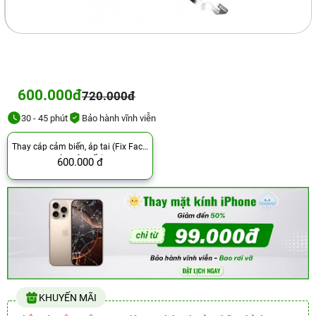
600.000đ
720.000đ
30 - 45 phút
Bảo hành vĩnh viễn
Thay cáp cảm biến, áp tai (Fix Face,
còn dây gốc)
600.000 đ
KHUYẾN MÃI