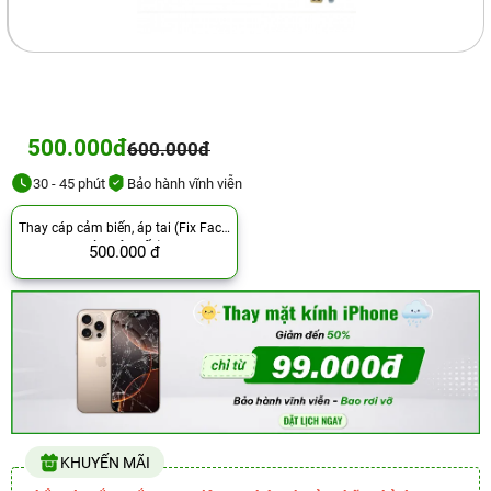
500.000đ
600.000đ
30 - 45 phút
Bảo hành vĩnh viễn
Thay cáp cảm biến, áp tai (Fix Face,
còn dây gốc)
500.000 đ
KHUYẾN MÃI