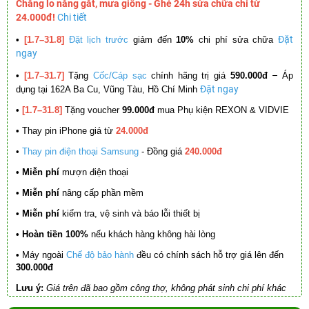
Chẳng lo nắng gắt, mưa giông - Ghé 24h sửa chữa chỉ từ
24.000đ!
Chi tiết
Đặt
•
[1.7–31.8]
Đặt lịch trước
giảm đến
10%
chi phí sửa chữa
ngay
–
•
[1.7–31.7]
Tặng
Cốc/Cáp sạc
chính hãng trị giá
590.000đ
Áp
Đặt ngay
dụng tại 162A Ba Cu, Vũng Tàu, Hồ Chí Minh
•
[1.7–31.8]
Tặng voucher
99.000đ
mua Phụ kiện REXON & VIDVIE
•
Thay pin iPhone giá từ
24.000đ
•
Thay pin điện thoại Samsung
- Đồng giá
240.000đ
• Miễn phí
mượn điện thoại
• Miễn phí
nâng cấp phần mềm
•
Miễn phí
kiểm tra, vệ sinh và báo lỗi thiết bị
• Hoàn tiền 100%
nếu khách hàng không hài lòng
•
Máy ngoài
Chế độ bảo hành
đều có chính sách hỗ trợ giá lên đến
300.000đ
Lưu ý:
Giá trên đã bao gồm công thợ, không phát sinh chi phí khác