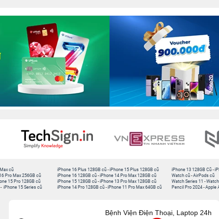
 Max cũ
iPhone 16 Plus 128GB cũ
-
iPhone 15 Plus 128GB cũ
iPhone 13 128GB Cũ
-
iP
16 Pro Max 256GB cũ
iPhone 16 128GB cũ
-
iPhone 14 Pro Max 128GB cũ
Watch cũ
-
AirPods cũ
one 15 Pro 128GB cũ
iPhone 15 128GB cũ
-
iPhone 13 Pro Max 128GB cũ
Watch Series 11
-
Watch
-
iPhone 15 Series cũ
iPhone 14 Pro 128GB cũ
-
iPhone 11 Pro Max 64GB cũ
Pencil Pro 2024
-
Apple 
Bệnh Viện Điện Thoại, Laptop 24h