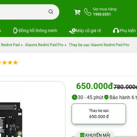
Gọi mua hàng
1900.0351
p
Đồng hồ thông minh
Máy cũ giá rẻ
Phụ kiện
 Redmi Pad
Xiaomi Redmi Pad Pro
Thay bẹ sạc Xiaomi Redmi Pad Pro
650.000đ
780.000
30 - 45 phút
Bảo hành 6 
Thay bẹ sạc
650.000 đ
KHUYẾN MÃI