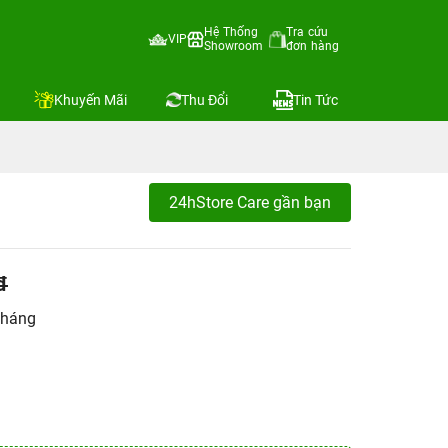
Hệ Thống
Tra cứu
VIP
Showroom
đơn hàng
Khuyến Mãi
Thu Đổi
Tin Tức
24hStore Care gần bạn
đ
tháng