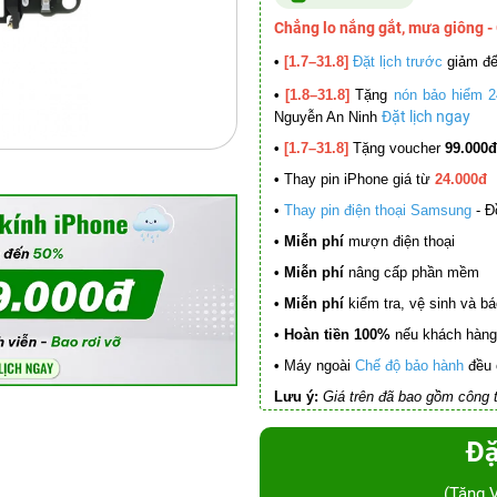
Chẳng lo nắng gắt, mưa giông -
•
[1.7–31.8]
Đặt lịch trước
giảm đ
•
[1.8–31.8]
Tặng
nón bảo hiểm 2
Đặt lịch ngay
Nguyễn An Ninh
•
[1.7–31.8]
Tặng voucher
99.000đ
•
Thay pin iPhone giá từ
24.000đ
•
Thay pin điện thoại Samsung
- Đ
• Miễn phí
mượn điện thoại
• Miễn phí
nâng cấp phần mềm
•
Miễn phí
kiểm tra, vệ sinh và báo 
• Hoàn tiền 100%
nếu khách hàng 
•
Máy ngoài
Chế độ bảo hành
đều 
Lưu ý:
Giá trên đã bao gồm công t
Đặ
(Tặng 