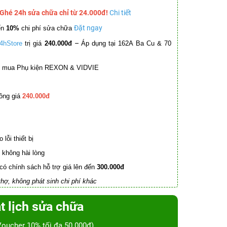
 Ghé 24h sửa chữa chỉ từ 24.000đ!
Chi tiết
Đặt ngay
ến
10%
chi phí sửa chữa
–
4hStore
trị giá
240.000đ
Áp dụng tại 162A Ba Cu & 70
mua Phụ kiện REXON & VIDVIE
ồng giá
240.000đ
lỗi thiết bị
không hài lòng
có chính sách hỗ trợ giá lên đến
300.000đ
hợ, không phát sinh chi phí khác
t lịch sửa chữa
Voucher 10% tối đa 50.000đ)