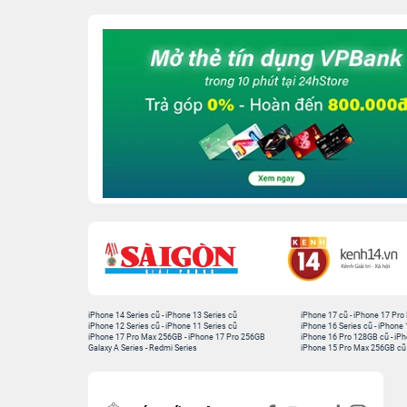
iPhone 14 Series cũ
-
iPhone 13 Series cũ
iPhone 17 cũ
-
iPhone 17 Pro
iPhone 12 Series cũ
-
iPhone 11 Series cũ
iPhone 16 Series cũ
-
iPhone 
iPhone 17 Pro Max 256GB
-
iPhone 17 Pro 256GB
iPhone 16 Pro 128GB cũ
-
iPh
Galaxy A Series
-
Redmi Series
iPhone 15 Pro Max 256GB cũ