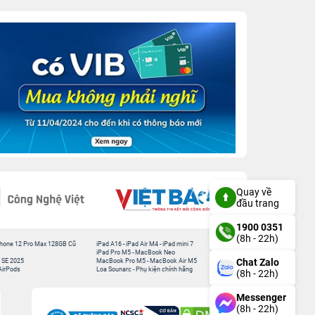
Quay về
đầu trang
1900 0351
(8h - 22h)
hone 12 Pro Max 128GB Cũ
iPad A16
-
iPad Air M4
-
iPad mini 7
iPad Pro M5
-
MacBook Neo
Chat Zalo
 SE 2025
MacBook Pro M5
-
MacBook Air M5
AirPods
Loa Sounarc
-
Phụ kiện chính hãng
(8h - 22h)
Messenger
(8h - 22h)