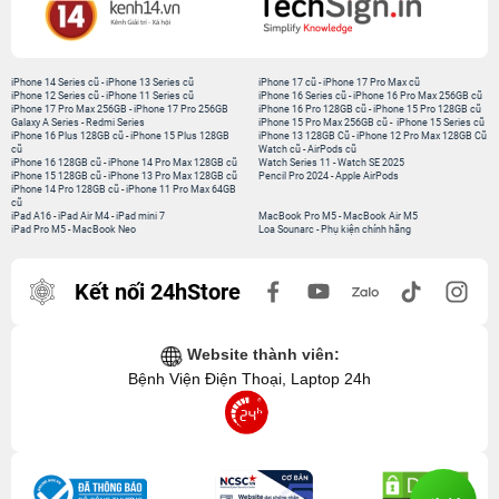
iPhone 14 Series cũ
-
iPhone 13 Series cũ
iPhone 17 cũ
-
iPhone 17 Pro Max cũ
iPhone 12 Series cũ
-
iPhone 11 Series cũ
iPhone 16 Series cũ
-
iPhone 16 Pro Max 256GB cũ
iPhone 17 Pro Max 256GB
-
iPhone 17 Pro 256GB
iPhone 16 Pro 128GB cũ
-
iPhone 15 Pro 128GB cũ
Galaxy A Series
-
Redmi Series
iPhone 15 Pro Max 256GB cũ
-
iPhone 15 Series cũ
iPhone 16 Plus 128GB cũ
-
iPhone 15 Plus 128GB
iPhone 13 128GB Cũ
-
iPhone 12 Pro Max 128GB Cũ
cũ
Watch cũ
-
AirPods cũ
iPhone 16 128GB cũ
-
iPhone 14 Pro Max 128GB cũ
Watch Series 11
-
Watch SE 2025
iPhone 15 128GB cũ
-
iPhone 13 Pro Max 128GB cũ
Pencil Pro 2024
-
Apple AirPods
iPhone 14 Pro 128GB cũ
-
iPhone 11 Pro Max 64GB
cũ
iPad A16
-
iPad Air M4
-
iPad mini 7
MacBook Pro M5
-
MacBook Air M5
iPad Pro M5
-
MacBook Neo
Loa Sounarc
-
Phụ kiện chính hãng
Kết nối 24hStore
Website thành viên:
Bệnh Viện Điện Thoại, Laptop 24h