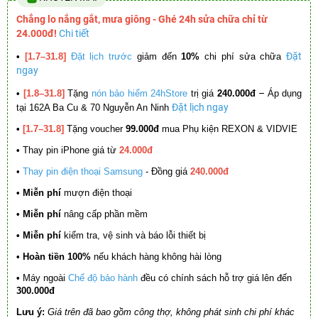
Chẳng lo nắng gắt, mưa giông - Ghé 24h sửa chữa chỉ từ
24.000đ!
Chi tiết
Đặt
•
[1.7–31.8]
Đặt lịch trước
giảm đến
10%
chi phí sửa chữa
ngay
–
•
[1.8–31.8]
Tặng
nón bảo hiểm 24hStore
trị giá
240.000đ
Áp dụng
Đặt lịch ngay
tại 162A Ba Cu & 70 Nguyễn An Ninh
•
[1.7–31.8]
Tặng voucher
99.000đ
mua Phụ kiện REXON & VIDVIE
•
Thay pin iPhone giá từ
24.000đ
•
Thay pin điện thoại Samsung
- Đồng giá
240.000đ
• Miễn phí
mượn điện thoại
• Miễn phí
nâng cấp phần mềm
•
Miễn phí
kiểm tra, vệ sinh và báo lỗi thiết bị
• Hoàn tiền 100%
nếu khách hàng không hài lòng
•
Máy ngoài
Chế độ bảo hành
đều có chính sách hỗ trợ giá lên đến
300.000đ
Lưu ý:
Giá trên đã bao gồm công thợ, không phát sinh chi phí khác