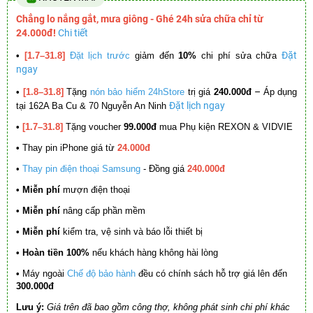
Chẳng lo nắng gắt, mưa giông - Ghé 24h sửa chữa chỉ từ
24.000đ!
Chi tiết
Đặt
•
[1.7–31.8]
Đặt lịch trước
giảm đến
10%
chi phí sửa chữa
ngay
–
•
[1.8–31.8]
Tặng
nón bảo hiểm 24hStore
trị giá
240.000đ
Áp dụng
Đặt lịch ngay
tại 162A Ba Cu & 70 Nguyễn An Ninh
•
[1.7–31.8]
Tặng voucher
99.000đ
mua Phụ kiện REXON & VIDVIE
•
Thay pin iPhone giá từ
24.000đ
•
Thay pin điện thoại Samsung
- Đồng giá
240.000đ
• Miễn phí
mượn điện thoại
• Miễn phí
nâng cấp phần mềm
•
Miễn phí
kiểm tra, vệ sinh và báo lỗi thiết bị
• Hoàn tiền 100%
nếu khách hàng không hài lòng
•
Máy ngoài
Chế độ bảo hành
đều có chính sách hỗ trợ giá lên đến
300.000đ
Lưu ý:
Giá trên đã bao gồm công thợ, không phát sinh chi phí khác