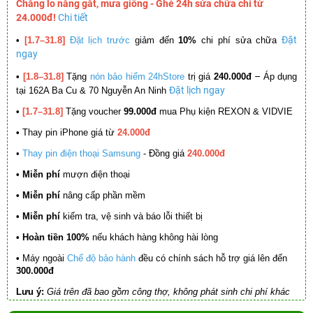
Chẳng lo nắng gắt, mưa giông - Ghé 24h sửa chữa chỉ từ
24.000đ!
Chi tiết
Đặt
•
[1.7–31.8]
Đặt lịch trước
giảm đến
10%
chi phí sửa chữa
ngay
–
•
[1.8–31.8]
Tặng
nón bảo hiểm 24hStore
trị giá
240.000đ
Áp dụng
Đặt lịch ngay
tại 162A Ba Cu & 70 Nguyễn An Ninh
•
[1.7–31.8]
Tặng voucher
99.000đ
mua Phụ kiện REXON & VIDVIE
•
Thay pin iPhone giá từ
24.000đ
•
Thay pin điện thoại Samsung
- Đồng giá
240.000đ
• Miễn phí
mượn điện thoại
• Miễn phí
nâng cấp phần mềm
•
Miễn phí
kiểm tra, vệ sinh và báo lỗi thiết bị
• Hoàn tiền 100%
nếu khách hàng không hài lòng
•
Máy ngoài
Chế độ bảo hành
đều có chính sách hỗ trợ giá lên đến
300.000đ
Lưu ý:
Giá trên đã bao gồm công thợ, không phát sinh chi phí khác