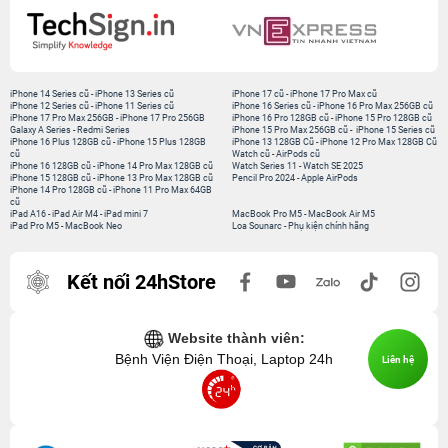
iPhone 14 Series cũ
-
iPhone 13 Series cũ
iPhone 17 cũ
-
iPhone 17 Pro Max cũ
iPhone 12 Series cũ
-
iPhone 11 Series cũ
iPhone 16 Series cũ
-
iPhone 16 Pro Max 256GB cũ
iPhone 17 Pro Max 256GB
-
iPhone 17 Pro 256GB
iPhone 16 Pro 128GB cũ
-
iPhone 15 Pro 128GB cũ
Galaxy A Series
-
Redmi Series
iPhone 15 Pro Max 256GB cũ
-
iPhone 15 Series cũ
iPhone 16 Plus 128GB cũ
-
iPhone 15 Plus 128GB
iPhone 13 128GB Cũ
-
iPhone 12 Pro Max 128GB Cũ
cũ
Watch cũ
-
AirPods cũ
iPhone 16 128GB cũ
-
iPhone 14 Pro Max 128GB cũ
Watch Series 11
-
Watch SE 2025
iPhone 15 128GB cũ
-
iPhone 13 Pro Max 128GB cũ
Pencil Pro 2024
-
Apple AirPods
iPhone 14 Pro 128GB cũ
-
iPhone 11 Pro Max 64GB
cũ
iPad A16
-
iPad Air M4
-
iPad mini 7
MacBook Pro M5
-
MacBook Air M5
iPad Pro M5
-
MacBook Neo
Loa Sounarc
-
Phụ kiện chính hãng
Kết nối 24hStore
Website thành viên:
Bệnh Viện Điện Thoại, Laptop 24h
Liên hệ