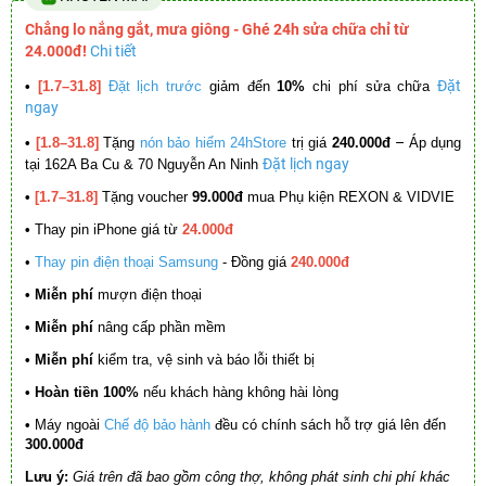
Chẳng lo nắng gắt, mưa giông - Ghé 24h sửa chữa chỉ từ
24.000đ!
Chi tiết
Đặt
•
[1.7–31.8]
Đặt lịch trước
giảm đến
10%
chi phí sửa chữa
ngay
–
•
[1.8–31.8]
Tặng
nón bảo hiểm 24hStore
trị giá
240.000đ
Áp dụng
Đặt lịch ngay
tại 162A Ba Cu & 70 Nguyễn An Ninh
•
[1.7–31.8]
Tặng voucher
99.000đ
mua Phụ kiện REXON & VIDVIE
•
Thay pin iPhone giá từ
24.000đ
•
Thay pin điện thoại Samsung
- Đồng giá
240.000đ
• Miễn phí
mượn điện thoại
• Miễn phí
nâng cấp phần mềm
•
Miễn phí
kiểm tra, vệ sinh và báo lỗi thiết bị
• Hoàn tiền 100%
nếu khách hàng không hài lòng
•
Máy ngoài
Chế độ bảo hành
đều có chính sách hỗ trợ giá lên đến
300.000đ
Lưu ý:
Giá trên đã bao gồm công thợ, không phát sinh chi phí khác