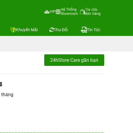
Hệ Thống
Tra cứu
VIP
Showroom
đơn hàng
Khuyến Mãi
Thu Đổi
Tin Tức
24hStore Care gần bạn
đ
 tháng