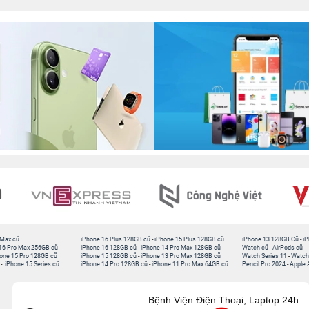
 Max cũ
iPhone 16 Plus 128GB cũ
-
iPhone 15 Plus 128GB cũ
iPhone 13 128GB Cũ
-
iP
16 Pro Max 256GB cũ
iPhone 16 128GB cũ
-
iPhone 14 Pro Max 128GB cũ
Watch cũ
-
AirPods cũ
one 15 Pro 128GB cũ
iPhone 15 128GB cũ
-
iPhone 13 Pro Max 128GB cũ
Watch Series 11
-
Watch
-
iPhone 15 Series cũ
iPhone 14 Pro 128GB cũ
-
iPhone 11 Pro Max 64GB cũ
Pencil Pro 2024
-
Apple 
Bệnh Viện Điện Thoại, Laptop 24h