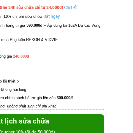
 Ghé 24h sửa chữa chỉ từ 24.000đ!
Chi tiết
Đặt ngay
ến
10%
chi phí sửa chữa
–
nh hãng trị giá
590.000đ
Áp dụng tại 162A Ba Cu, Vũng
mua Phụ kiện REXON & VIDVIE
ồng giá
240.000đ
lỗi thiết bị
không hài lòng
có chính sách hỗ trợ giá lên đến
300.000đ
hợ, không phát sinh chi phí khác
t lịch sửa chữa
Voucher 10% tối đa 50.000đ)