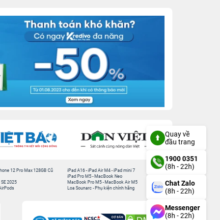
Quay về
đầu trang
1900 0351
(8h - 22h)
hone 12 Pro Max 128GB Cũ
iPad A16
-
iPad Air M4
-
iPad mini 7
iPad Pro M5
-
MacBook Neo
Chat Zalo
 SE 2025
MacBook Pro M5
-
MacBook Air M5
AirPods
Loa Sounarc
-
Phụ kiện chính hãng
(8h - 22h)
Messenger
(8h - 22h)