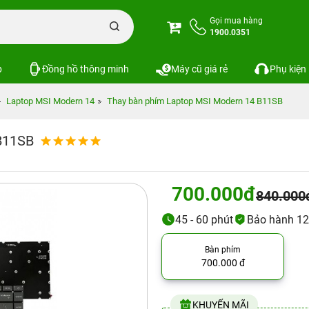
Gọi mua hàng
1900.0351
p
Đồng hồ thông minh
Máy cũ giá rẻ
Phụ kiện
Laptop MSI Modern 14
Thay bàn phím Laptop MSI Modern 14 B11SB
B11SB
700.000đ
840.000
45 - 60 phút
Bảo hành 12
Bàn phím
700.000 đ
KHUYẾN MÃI