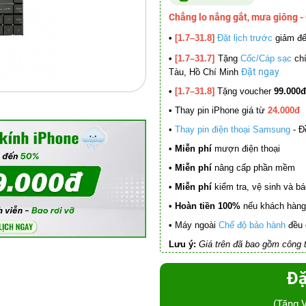
Chẳng lo nắng gắt, mưa giông -
•
[1.7–31.8]
Đặt lịch trước
giảm đ
•
[1.7–31.7]
Tặng
Cốc/Cáp sạc
chí
Đặt ngay
Tàu, Hồ Chí Minh
•
[1.7–31.8]
Tặng voucher
99.000đ
•
Thay pin iPhone giá từ
24.000đ
•
Thay pin điện thoại Samsung
- Đ
• Miễn phí
mượn điện thoại
• Miễn phí
nâng cấp phần mềm
•
Miễn phí
kiểm tra, vệ sinh và báo 
• Hoàn tiền 100%
nếu khách hàng 
•
Máy ngoài
Chế độ bảo hành
đều 
Lưu ý:
Giá trên đã bao gồm công t
Đặ
(Tặng 